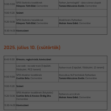
SPSS Statistics kezdőknek
Python „bemelegítő” - data science alapok
9.00-11.00
Könyves Tóth Előd
, Clementine
Tamási-Mészáros Evelin
, Clementine
11.00-11.20
Szünet
SPSS Statistics haladóknak
Modellezés Pythonban
11.20-13.30
Könyves Tóth Előd
, Clementine
Molnár Anna Enikő
, Clementine
13.30-14.00
Kávészünet
2025. július 10. (csütörtök)
8.45-9.00
Érkezés, regisztráció, kávészünet
(I épület,
Low code - no code track
(I épület, földszint, I2 terem)
Python track
földszint, PC0 terem)
SPSS Modeler kezdőknek
Klasszikus NLP technikák Pythonban
9.00-11.00
Csatlós Béla
, Clementine
Tamási-Mészáros Evelin
, Clementine
11.00-11.20
Szünet
SPSS Modeler kezdőknek (folytatás)
Python és az LLM-ek
11.20-13.30
Csatlós Béla & Kovács-Ördög Zita
,
Molnár Anna Enikő
, Clementine
Clementine
13.30-14.00
Kávészünet