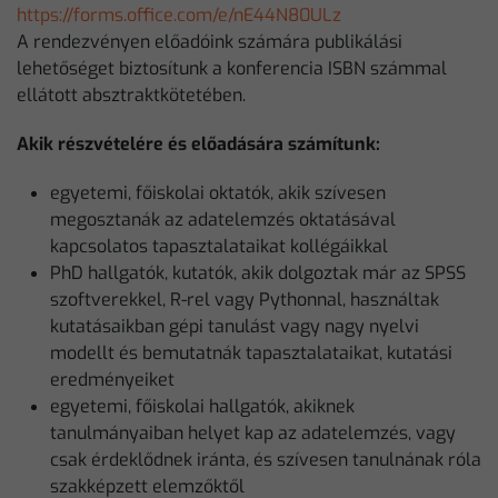
https://forms.office.com/e/nE44N80ULz
A rendezvényen előadóink számára publikálási
lehetőséget biztosítunk a konferencia ISBN számmal
ellátott absztraktkötetében.
Akik részvételére és előadására számítunk:
egyetemi, főiskolai oktatók, akik szívesen
megosztanák az adatelemzés oktatásával
kapcsolatos tapasztalataikat kollégáikkal
PhD hallgatók, kutatók, akik dolgoztak már az SPSS
szoftverekkel, R-rel vagy Pythonnal, használtak
kutatásaikban gépi tanulást vagy nagy nyelvi
modellt és bemutatnák tapasztalataikat, kutatási
eredményeiket
egyetemi, főiskolai hallgatók, akiknek
tanulmányaiban helyet kap az adatelemzés, vagy
csak érdeklődnek iránta, és szívesen tanulnának róla
szakképzett elemzőktől