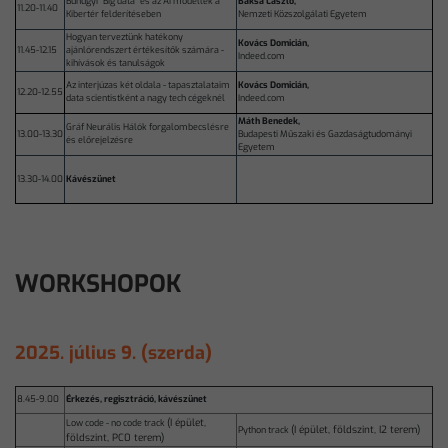
Bűnügyi "Big data" és az AI modellek a
Baksa László,
11.20-11.40
Kibertér felderítéseben
Nemzeti Közszolgálati Egyetem
Hogyan terveztünk hatékony
Kovács Domicián,
11.45-12.15
ajánlórendszert értékesítők számára -
Indeed.com
kihívások és tanulságok
Az interjúzas két oldala - tapasztalataim
Kovács Domicián,
12.20-12.55
data scientistként a nagy tech cégeknél
Indeed.com
Máth Benedek,
Gráf Neurális Hálók forgalombecslésre
13.00-13.30
Budapesti Műszaki és Gazdaságtudományi
és előrejelzésre
Egyetem
13.30-14.00
Kávészünet
WORKSHOPOK
2025. július 9. (szerda)
8.45-9.00
Érkezés, regisztráció, kávészünet
(I épület,
Low code - no code track
(I épület, földszint, I2 terem)
Python track
földszint, PC0 terem)