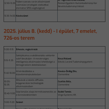
Dr. Vígh-Kiss Erika Rozália,
Fejben szorzás során alkalmazott
12.50-13.35
Pannon Egyetem Humántudományi Kar
számolási stratégiák statisztikai
Neveléstudományi Intézet
elemzése SPSS segítségével
13.35-14.00
Kávészünet
2025. július 8. (kedd)
- I épület, 7 emelet,
726-os terem
9.00-9.15
Érkezés, regisztráció
Sakkjátszma a sokdimenziós vektortér
szörf deszkáján - A mesterséges
Keszi Roland
,
9.15-9.35
intelligencia alkalmazási lehetőségei a
Eötvös Loránd Tudományegyetem
tömegérzelem detektálásban
AI kérdezőbiztos a
Kovács-Ördög Zita,
9.40-10.00
közvéleménykutatásban
Clementine
Kihívások a lokális diffúziós
10.05-
Csatlós Béla,
képgenerálási technológiák
10.35
Clementine
alkalmazásában
Gépi tanulás alapú termékazonosítás az
Szabó Tamás
,
10.40-11.00
e-kereskedelemben
Virgo Systems Kft.
11.00-11.20
Szünet