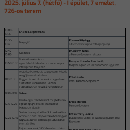
2025. július 7. (hétfő) - I épület, 7 emelet,
726-os terem
10.00-
Érkezés, regisztráció
10.30
10.30-
Körmendi György
,
Megnyitó
10.40
a Clementine ügyvezető igazgatója
10.40-
Dr. Abonyi János,
Köszöntő
10.50
a Pannon Egyetem rektora
Statisztikaoktatás az
Menyhárt László, Poór Judit,
10.50-11.05
agrárfelsőoktatásban a mesterséges
Magyar Agrár- és Élettudományi Egyetem
intelligencia fényében
A statisztika oktatás az egyetemi képzés
megújításának a kulcsa
Pótó László
,
11.10-11.50
Hogyan és mit oktassunk az egyetemi
Pécsi Tudományegyetem
statisztika kurzusokon – a nem
statisztikusnak készülő hallgatóknak
11.50-12.10
Szünet
Kardiológiai rehabilitációt meghatározó
Erdős Marcell
,
12.10-12.20
egészségügyi ellátók jellemzése
Pannon Egyetem
betegutak alapján
Skálás összegző változók konstruálása
Ketskeméty László
,
ordinális szintű alapváltozókból magyar
12.25-12.45
Budapesti Műszaki és Gazdaságtudományi
nagyvállalatok biztonsági kultúrájának
Egyetem
elemzéséhez
Fejben szorzunk, SPSS-ben elemzünk -