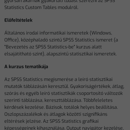
gyorsan akarnak gyakorlati tudást szerezni az SPSS
Statistics Custom Tables modulról.
Előfeltételek
Általános irodai informatikai ismeretek (Windows,
Office), középhaladó szintű SPSS Statistics ismeret (a
"Bevezetés az SPSS Statistics-be" kurzus alatt
elsajátítható szint), alapszintű statisztikai ismeretek.
A kurzus tematikája
Az SPSS Statistics megismerése a leíró statisztikai
mutatók táblázásán keresztül. Gyakoriságértékek, átlag,
szórás és egyéb leíró statisztikák csoportosító változók
szerinti táblázása, kereszttáblázása. Többfeleletes
kérdések kezelése. Bázisok, totálok helyes beállítása.
Oszlopszázalékok és átlagok közötti szignifikáns
eltérések jelzése. Az SPSS Statistics grafikai
képességeinek kihasználása. Output navigátor kezelése,