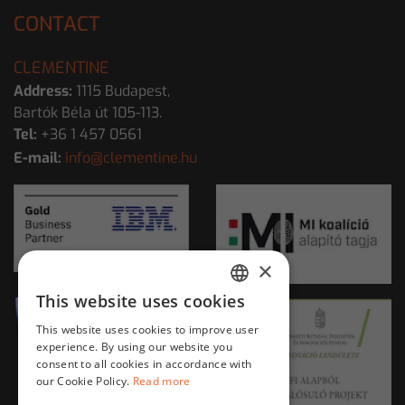
CONTACT
CLEMENTINE
Address:
1115 Budapest,
Bartók Béla út 105-113.
Tel:
+36 1 457 0561
E-mail:
info@clementine.hu
×
This website uses cookies
HUNGARIAN
This website uses cookies to improve user
ENGLISH
experience. By using our website you
consent to all cookies in accordance with
our Cookie Policy.
Read more