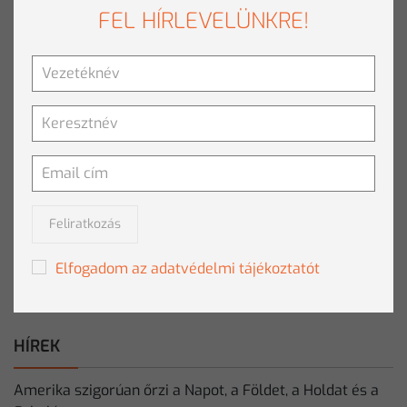
Hatékony adatkezelés az SPSS Statistics-szel
FEL HÍRLEVELÜNKRE!
Automatizálás SPSS Statistics-szel
Korreláció alapú eljárások az SPSS Statistics-
ben
TOVÁBBI RENDEZVÉNYEK
Feliratkozás
A Clementine által szervezett rendezvények bemutatják
az adatbányászat és az adat tudomány legfrissebb
Elfogadom az adatvédelmi tájékoztatót
trendjeit, fejlődésük irányát.
HÍREK
Amerika szigorúan őrzi a Napot, a Földet, a Holdat és a