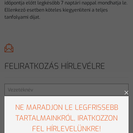
időpontja előtt legkésőbb 7 naptári nappal mondhatja le.
Ellenkező esetben köteles kiegyenlíteni a teljes
tanfolyami díjat.
FELIRATKOZÁS HÍRLEVÉLRE
NE MARADJON LE LEGFRISSEBB
TARTALMAINKRÓL, IRATKOZZON
FEL HÍRLEVELÜNKRE!