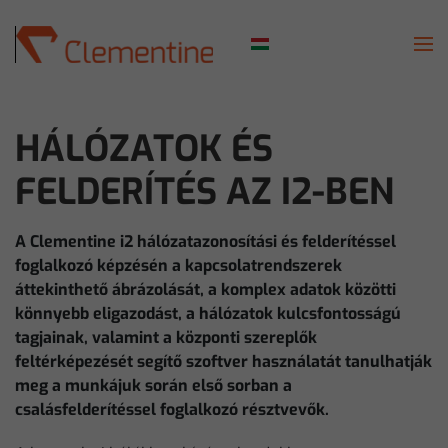
Skip to main content
HÁLÓZATOK ÉS
FELDERÍTÉS AZ I2-BEN
A Clementine i2 hálózatazonosítási és felderítéssel
foglalkozó képzésén a kapcsolatrendszerek
áttekinthető ábrázolását, a komplex adatok közötti
könnyebb eligazodást, a hálózatok kulcsfontosságú
tagjainak, valamint a központi szereplők
feltérképezését segítő szoftver használatát tanulhatják
meg a munkájuk során első sorban a
csalásfelderítéssel foglalkozó résztvevők.