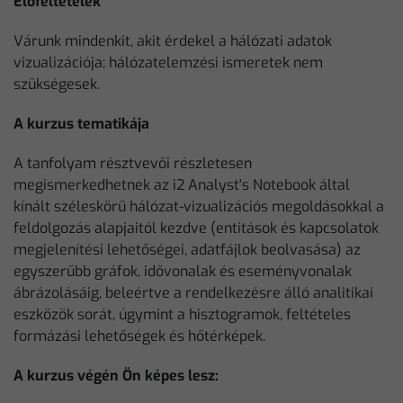
Előfeltételek
Várunk mindenkit, akit érdekel a hálózati adatok
vizualizációja; hálózatelemzési ismeretek nem
szükségesek.
A kurzus tematikája
A tanfolyam résztvevői részletesen
megismerkedhetnek az i2 Analyst's Notebook által
kínált széleskörű hálózat-vizualizációs megoldásokkal a
feldolgozás alapjaitól kezdve (entitások és kapcsolatok
megjelenítési lehetőségei, adatfájlok beolvasása) az
egyszerűbb gráfok, idővonalak és eseményvonalak
ábrázolásáig, beleértve a rendelkezésre álló analitikai
eszközök sorát, úgymint a hisztogramok, feltételes
formázási lehetőségek és hőtérképek.
A kurzus végén Ön képes lesz: