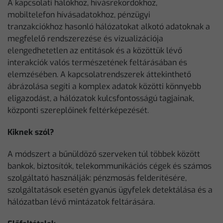
A kapcsolati hálókhoz, hívásrekordokhoz,
mobiltelefon hívásadatokhoz, pénzügyi
tranzakciókhoz hasonló hálózatokat alkotó adatoknak a
megfelelő rendszerezése és vizualizációja
elengedhetetlen az entitások és a közöttük lévő
interakciók valós természetének feltárásában és
elemzésében. A kapcsolatrendszerek áttekinthető
ábrázolása segíti a komplex adatok közötti könnyebb
eligazodást, a hálózatok kulcsfontosságú tagjainak,
központi szereplőinek feltérképezését.
Kiknek szól?
A módszert a bűnüldöző szerveken túl többek között
bankok, biztosítók, telekommunikációs cégek és számos
szolgáltató használják: pénzmosás felderítésére,
szolgáltatások esetén gyanús ügyfelek detektálása és a
hálózatban lévő mintázatok feltárására.