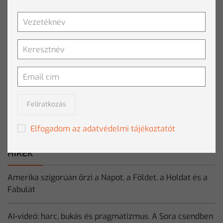
Feliratkozás
TOVÁBBI HÁLÓZATVIZUALIZÁCIÓS TANFOLYAMOK
TOVÁBBI RENDEZVÉNYEK
A Clementine által szervezett rendezvények bemutatják
Feliratkozás
az adatbányászat és az adat tudomány legfrissebb
trendjeit, fejlődésük irányát.
Elfogadom az adatvédelmi tájékoztatót
HÍREK
Amerika szigorúan őrzi a Napot, a Földet, a Holdat és a
Fabulát
AI-videó: harc, bukás és pragmatizmus. A Sora csendben