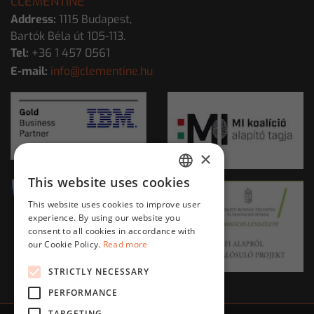
CLEMENTINE
Address:
1115 Budapest,
Bartók Béla út 105-113.
Tel:
+36 1 457 0561
E-mail:
info@clementine.hu
×
This website uses cookies
HUNGARIAN
This website uses cookies to improve user
ENGLISH
experience. By using our website you
consent to all cookies in accordance with
our Cookie Policy.
Read more
STRICTLY NECESSARY
PERFORMANCE
TARGETING