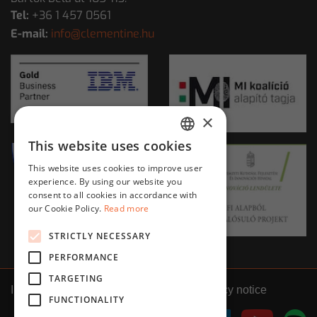
Tel:
+36 1 457 0561
E-mail:
info@clementine.hu
×
This website uses cookies
HUNGARIAN
This website uses cookies to improve user
ENGLISH
experience. By using our website you
consent to all cookies in accordance with
our Cookie Policy.
Read more
STRICTLY NECESSARY
PERFORMANCE
TARGETING
Impressum
GTC
Privacy notice
FUNCTIONALITY