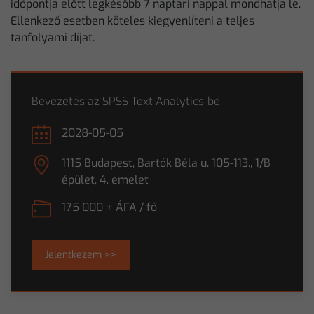
időpontja előtt legkésőbb 7 naptári nappal mondhatja le.
Ellenkező esetben köteles kiegyenlíteni a teljes
tanfolyami díjat.
Bevezetés az SPSS Text Analytics-be
2028-05-05
1115 Budapest, Bartók Béla u. 105-113., 1/B
épület, 4. emelet
175 000 + ÁFA / fő
Jelentkezem >>