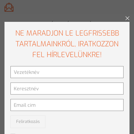
FELIRATKOZÁS HÍRLEVÉLRE
NE MARADJON LE LEGFRISSEBB
TARTALMAINKRÓL, IRATKOZZON
FEL HÍRLEVELÜNKRE!
Feliratkozás
TOVÁBBI SZÖVEGANALITIKAI TANFOLYAMOK
Feliratkozás