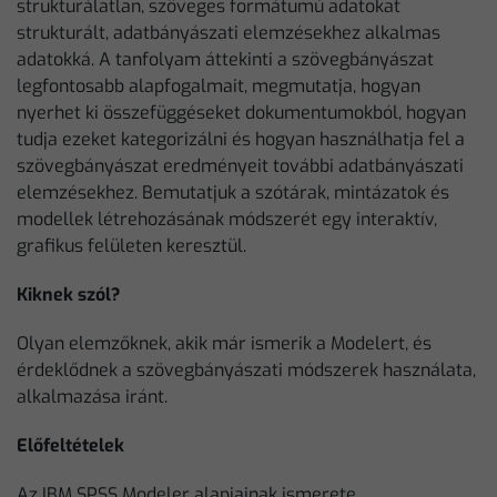
strukturálatlan, szöveges formátumú adatokat
strukturált, adatbányászati elemzésekhez alkalmas
adatokká. A tanfolyam áttekinti a szövegbányászat
legfontosabb alapfogalmait, megmutatja, hogyan
nyerhet ki összefüggéseket dokumentumokból, hogyan
tudja ezeket kategorizálni és hogyan használhatja fel a
szövegbányászat eredményeit további adatbányászati
elemzésekhez. Bemutatjuk a szótárak, mintázatok és
modellek létrehozásának módszerét egy interaktív,
grafikus felületen keresztül.
Kiknek szól?
Olyan elemzőknek, akik már ismerik a Modelert, és
érdeklődnek a szövegbányászati módszerek használata,
alkalmazása iránt.
Előfeltételek
Az IBM SPSS Modeler alapjainak ismerete.