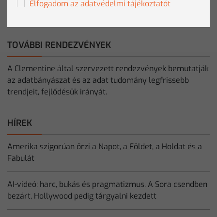
Elfogadom az adatvédelmi tájékoztatót
Webes véleményezés
TOVÁBBI RENDEZVÉNYEK
A Clementine által szervezett rendezvények bemutatják
az adatbányászat és az adat tudomány legfrissebb
trendjeit, fejlődésük irányát.
HÍREK
Amerika szigorúan őrzi a Napot, a Földet, a Holdat és a
Fabulát
AI-videó: harc, bukás és pragmatizmus. A Sora csendben
bezárt, Hollywood pedig tárgyalni kezdett