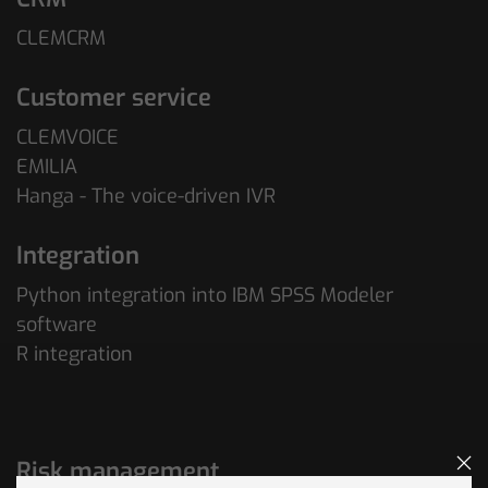
CLEMCRM
Customer service
CLEMVOICE
EMILIA
Hanga - The voice-driven IVR
Integration
Python integration into IBM SPSS Modeler
software
R integration
Risk management