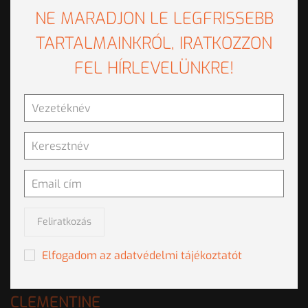
CLEMRISK
NE MARADJON LE LEGFRISSEBB
TARTALMAINKRÓL, IRATKOZZON
Security
FEL HÍRLEVELÜNKRE!
Document processing and network analysis
OSINT
PRODUCTS
Statistics
Network Visualization
Data mining
Feliratkozás
Text Analytics
CLEMVITAL
Elfogadom az adatvédelmi tájékoztatót
Business applications
CLEMENTINE