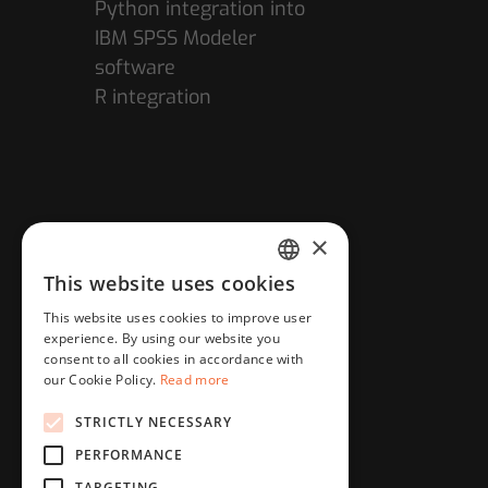
Python integration into
IBM SPSS Modeler
software
R integration
×
This website uses cookies
HUNGARIAN
This website uses cookies to improve user
ENGLISH
experience. By using our website you
consent to all cookies in accordance with
our Cookie Policy.
Read more
STRICTLY NECESSARY
PERFORMANCE
TARGETING