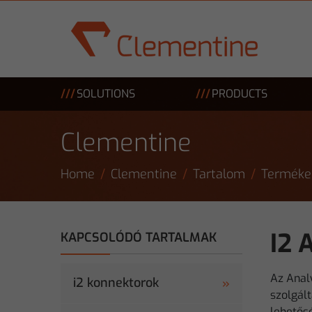
Skip to main content
SOLUTIONS
PRODUCTS
Clementine
Home
Clementine
Tartalom
Terméke
I2 
KAPCSOLÓDÓ TARTALMAK
Az Analy
i2 konnektorok
szolgál
lehetősé