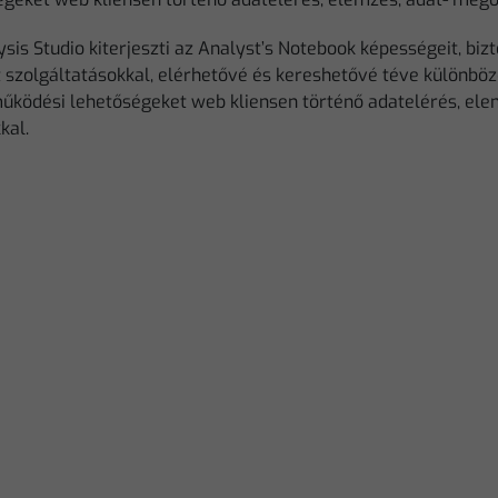
ysis Studio kiterjeszti az Analyst’s Notebook képességeit, b
t szolgáltatásokkal, elérhetővé és kereshetővé téve különböz
űködési lehetőségeket web kliensen történő adatelérés, elem
kal.