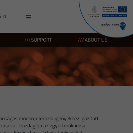
 IN
SUPPORT
ABOUT US
ztonságos módon, elemzői igényekhez igazított
rrásokat. Gazdagítja az együttműködési
ztás, közös chart tárhely funkciókkal.