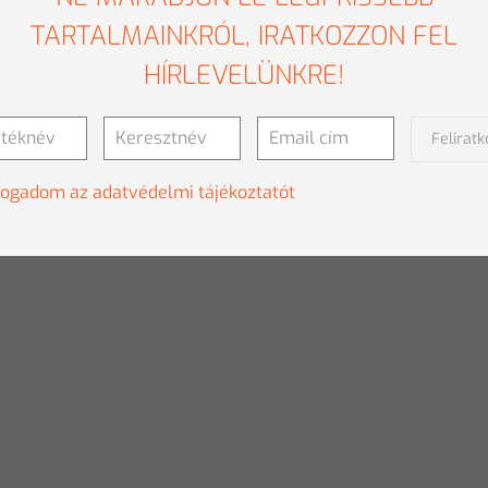
TARTALMAINKRÓL, IRATKOZZON FEL
HÍRLEVELÜNKRE!
Felirat
fogadom az adatvédelmi tájékoztatót