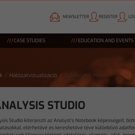
NEWSLETTER
REGISTER
LOG
CASE STUDIES
EDUCATION AND EVENTS
k
Hálózatvizualizáció
i2 Analysis Studio
ANALYSIS STUDIO
sis Studio kiterjeszti az Analyst’s Notebook képességeit, bi
tatásokkal, elérhetővé és kereshetővé téve különböző adatfo
geket web kliensen történő adatelérés, elemzés, adat- megos