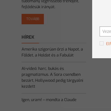
tudomány legfrissebb trendjeit,
fejlődésük irányát.
TOVÁBB
HÍREK
El
Amerika szigorúan őrzi a Napot, a
Földet, a Holdat és a Fabulát
AI-videó: harc, bukás és
pragmatizmus. A Sora csendben
bezárt, Hollywood pedig tárgyalni
kezdett
Igen, uram! – mondta a Claude