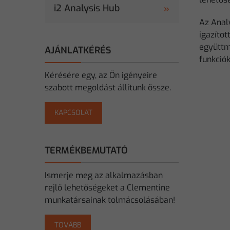
i2 Analysis Hub
Az Anal
igazítot
együttm
AJÁNLATKÉRÉS
funkciók
Kérésére egy, az Ön igényeire
szabott megoldást állítunk össze.
KAPCSOLAT
TERMÉKBEMUTATÓ
Ismerje meg az alkalmazásban
rejlő lehetőségeket a Clementine
munkatársainak tolmácsolásában!
TOVÁBB