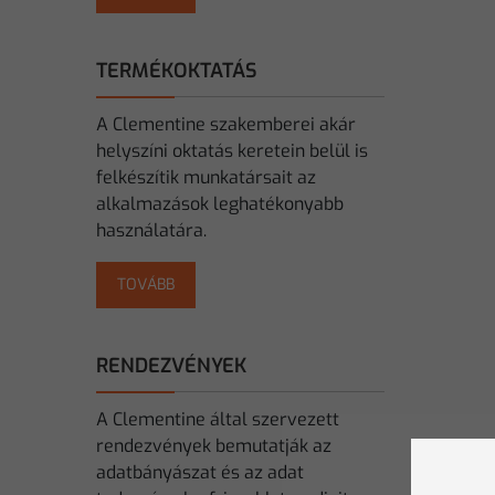
TERMÉKOKTATÁS
A Clementine szakemberei akár
helyszíni oktatás keretein belül is
felkészítik munkatársait az
alkalmazások leghatékonyabb
használatára.
TOVÁBB
RENDEZVÉNYEK
A Clementine által szervezett
rendezvények bemutatják az
adatbányászat és az adat