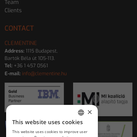
Team
Clients
CONTACT
CLEMENTINE
Address:
1115 Budapest,
Bartók Béla út 105-113.
Tel:
+36 1 457 0561
E-mail:
info@clementine.hu
×
This website uses cookies
HUNGARIAN
This website uses cookies to improve user
ENGLISH