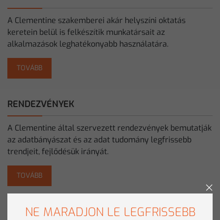
A Clementine szakemberei akár helyszíni oktatás
keretein belül is felkészítik munkatársait az
alkalmazások leghatékonyabb használatára.
TOVÁBB
RENDEZVÉNYEK
A Clementine által szervezett rendezvények bemutatják
az adatbányászat és az adat tudomány legfrissebb
trendjeit, fejlődésük irányát.
TOVÁBB
NE MARADJON LE LEGFRISSEBB
HÍREK