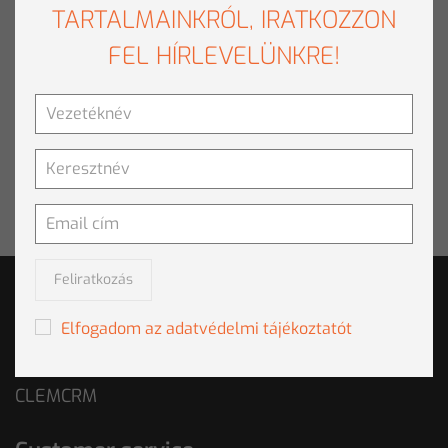
TARTALMAINKRÓL, IRATKOZZON
Amerika szigorúan őrzi a Napot, a Földet, a Holdat és a
FEL HÍRLEVELÜNKRE!
Fabulát
AI-videó: harc, bukás és pragmatizmus. A Sora csendben
bezárt, Hollywood pedig tárgyalni kezdett
Igen, uram! – mondta a Claude
Feliratkozás
SOLUTIONS
Elfogadom az adatvédelmi tájékoztatót
CRM
CLEMCRM