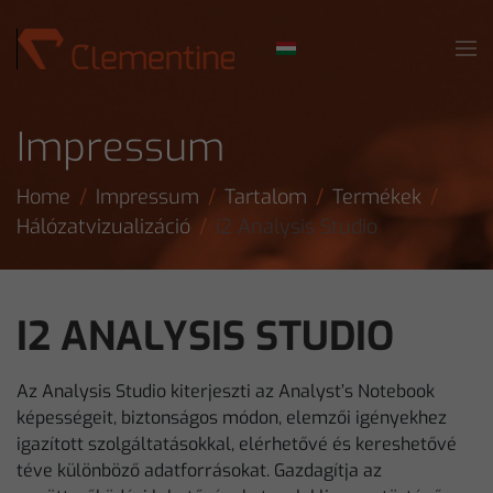
Skip to main content
Impressum
Home
Impressum
Tartalom
Termékek
Hálózatvizualizáció
i2 Analysis Studio
I2 ANALYSIS STUDIO
Az Analysis Studio kiterjeszti az Analyst’s Notebook
képességeit, biztonságos módon, elemzői igényekhez
igazított szolgáltatásokkal, elérhetővé és kereshetővé
téve különböző adatforrásokat. Gazdagítja az