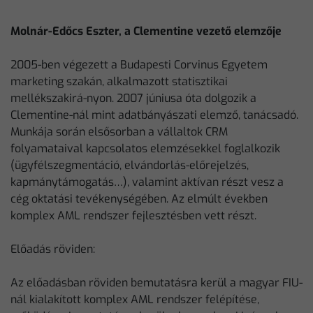
Molnár-Edőcs Eszter, a Clementine vezető elemzője
2005-ben végezett a Budapesti Corvinus Egyetem
marketing szakán, alkalmazott statisztikai
mellékszakirá-nyon. 2007 júniusa óta dolgozik a
Clementine-nál mint adatbányászati elemző, tanácsadó.
Munkája során elsősorban a vállaltok CRM
folyamataival kapcsolatos elemzésekkel foglalkozik
(ügyfélszegmentáció, elvándorlás-előrejelzés,
kapmánytámogatás…), valamint aktívan részt vesz a
cég oktatási tevékenységében. Az elmúlt években
komplex AML rendszer fejlesztésben vett részt.
Előadás röviden:
Az előadásban röviden bemutatásra kerül a magyar FIU-
nál kialakított komplex AML rendszer felépítése,