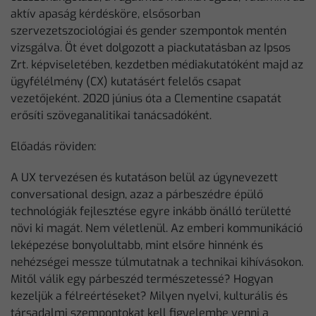
aktív apaság kérdésköre, elsősorban
szervezetszociológiai és gender szempontok mentén
vizsgálva. Öt évet dolgozott a piackutatásban az Ipsos
Zrt. képviseletében, kezdetben médiakutatóként majd az
ügyfélélmény (CX) kutatásért felelős csapat
vezetőjeként. 2020 június óta a Clementine csapatát
erősíti szöveganalitikai tanácsadóként.
Előadás röviden:
A UX tervezésen és kutatáson belül az úgynevezett
conversational design, azaz a párbeszédre épülő
technológiák fejlesztése egyre inkább önálló területté
növi ki magát. Nem véletlenül. Az emberi kommunikáció
leképezése bonyolultabb, mint elsőre hinnénk és
nehézségei messze túlmutatnak a technikai kihívásokon.
Mitől válik egy párbeszéd természetessé? Hogyan
kezeljük a félreértéseket? Milyen nyelvi, kulturális és
társadalmi szempontokat kell figyelembe venni a