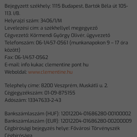
Bejegyzett székhely: 1115 Budapest, Bartók Béla út 105-
113. I/B.
Helyrajzi szám: 3406/1/M
Levelezési cím: a székhellyel megegyező
Cégvezető: Körmendi György Olivér, ügyvezető
Telefonszám: 06-1/457-0561 (munkanapokon 9 – 17 óra
között)
Fax: 06-1/457-0562
E-mail: info kukac clementine pont hu
Weboldal:
www.clementine.hu
Telephely címe: 8200 Veszprém, Muskátli u. 2.
Cégjegyzékszám: 01-09-875155
Adószám: 13347633-2-43
Bankszámlaszám (HUF): 12012204-01686280-00100002
Bankszámlaszám (EUR): 12012204-01686280-00200009
Cégbírósági bejegyzés helye: Fővárosi Törvényszék
Cégbírósága