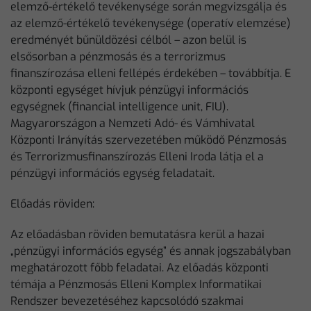
elemző-értékelő tevékenysége során megvizsgálja és
az elemző-értékelő tevékenysége (operatív elemzése)
eredményét bűnüldözési célból – azon belül is
elsősorban a pénzmosás és a terrorizmus
finanszírozása elleni fellépés érdekében – továbbítja. E
központi egységet hívjuk pénzügyi információs
egységnek (financial intelligence unit, FIU).
Magyarországon a Nemzeti Adó- és Vámhivatal
Központi Irányítás szervezetében működő Pénzmosás
és Terrorizmusfinanszírozás Elleni Iroda látja el a
pénzügyi információs egység feladatait.
Előadás röviden:
Az előadásban röviden bemutatásra kerül a hazai
„pénzügyi információs egység” és annak jogszabályban
meghatározott főbb feladatai. Az előadás központi
témája a Pénzmosás Elleni Komplex Informatikai
Rendszer bevezetéséhez kapcsolódó szakmai