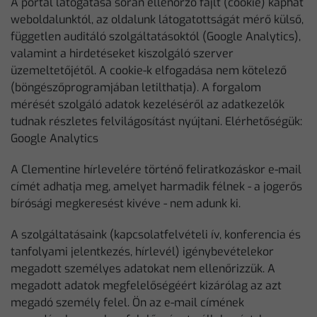
A portál látogatása során ellenőrző fájlt (cookie) kaphat
weboldalunktól, az oldalunk látogatottságát mérő külső,
független auditáló szolgáltatásoktól (Google Analytics),
valamint a hirdetéseket kiszolgáló szerver
üzemeltetőjétől. A cookie-k elfogadása nem kötelező
(böngészőprogramjában letilthatja). A forgalom
mérését szolgáló adatok kezeléséről az adatkezelők
tudnak részletes felvilágosítást nyújtani. Elérhetőségük:
Google Analytics
A Clementine hírlevelére történő feliratkozáskor e-mail
címét adhatja meg, amelyet harmadik félnek - a jogerős
bírósági megkeresést kivéve - nem adunk ki.
A szolgáltatásaink (kapcsolatfelvételi ív, konferencia és
tanfolyami jelentkezés, hírlevél) igénybevételekor
megadott személyes adatokat nem ellenőrizzük. A
megadott adatok megfelelőségéért kizárólag az azt
megadó személy felel. Ön az e-mail címének