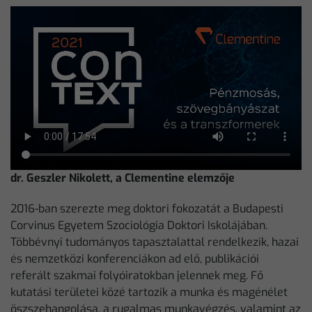
dr. Geszler Nikolett, a Clementine elemzője
2016-ban szerezte meg doktori fokozatát a Budapesti
Corvinus Egyetem Szociológia Doktori Iskolájában.
Többévnyi tudományos tapasztalattal rendelkezik, hazai
és nemzetközi konferenciákon ad elő, publikációi
referált szakmai folyóiratokban jelennek meg. Fő
kutatási területei közé tartozik a munka és magénélet
öszszehangolása, a rugalmas munkavégzés, valamint az