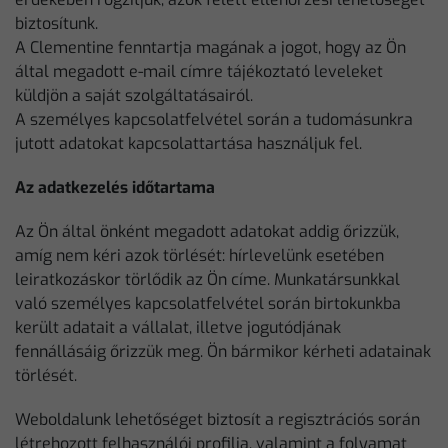
biztosítunk.
A Clementine fenntartja magának a jogot, hogy az Ön
által megadott e-mail címre tájékoztató leveleket
küldjön a saját szolgáltatásairól.
A személyes kapcsolatfelvétel során a tudomásunkra
jutott adatokat kapcsolattartása használjuk fel.
Az adatkezelés időtartama
Az Ön által önként megadott adatokat addig őrizzük,
amíg nem kéri azok törlését: hírlevelünk esetében
leiratkozáskor törlődik az Ön címe. Munkatársunkkal
való személyes kapcsolatfelvétel során birtokunkba
került adatait a vállalat, illetve jogutódjának
fennállásáig őrizzük meg. Ön bármikor kérheti adatainak
törlését.
Weboldalunk lehetőséget biztosít a regisztrációs során
létrehozott felhasználói profilja, valamint a folyamat