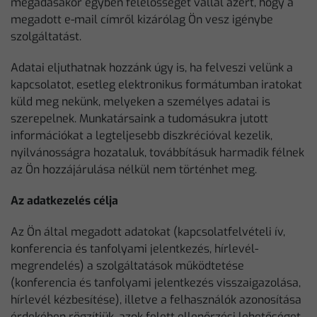
megadásakor egyben felelősséget vállal azért, hogy a
megadott e-mail címről kizárólag Ön vesz igénybe
szolgáltatást.
Adatai eljuthatnak hozzánk úgy is, ha felveszi velünk a
kapcsolatot, esetleg elektronikus formátumban iratokat
küld meg nekünk, melyeken a személyes adatai is
szerepelnek. Munkatársaink a tudomásukra jutott
információkat a legteljesebb diszkrécióval kezelik,
nyilvánosságra hozataluk, továbbításuk harmadik félnek
az Ön hozzájárulása nélkül nem történhet meg.
Az adatkezelés célja
Az Ön által megadott adatokat (kapcsolatfelvételi ív,
konferencia és tanfolyami jelentkezés, hírlevél-
megrendelés) a szolgáltatások működtetése
(konferencia és tanfolyami jelentkezés visszaigazolása,
hírlevél kézbesítése), illetve a felhasználók azonosítása
érdekében rögzítjük, azok felett ellenőrzési lehetőséget