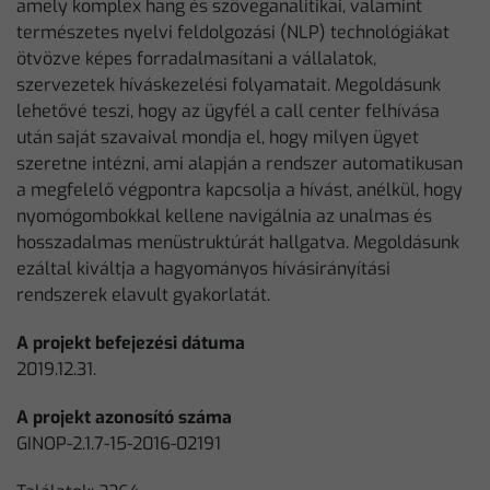
amely komplex hang és szöveganalitikai, valamint
természetes nyelvi feldolgozási (NLP) technológiákat
ötvözve képes forradalmasítani a vállalatok,
szervezetek híváskezelési folyamatait. Megoldásunk
lehetővé teszi, hogy az ügyfél a call center felhívása
után saját szavaival mondja el, hogy milyen ügyet
szeretne intézni, ami alapján a rendszer automatikusan
a megfelelő végpontra kapcsolja a hívást, anélkül, hogy
nyomógombokkal kellene navigálnia az unalmas és
hosszadalmas menüstruktúrát hallgatva. Megoldásunk
ezáltal kiváltja a hagyományos hívásirányítási
rendszerek elavult gyakorlatát.
A projekt befejezési dátuma
2019.12.31.
A projekt azonosító száma
GINOP-2.1.7-15-2016-02191