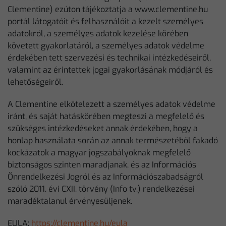
Clementine) ezúton tájékoztatja a www.clementine.hu
portál látogatóit és felhasználóit a kezelt személyes
adatokról, a személyes adatok kezelése körében
követett gyakorlatáról, a személyes adatok védelme
érdekében tett szervezési és technikai intézkedéseiről,
valamint az érintettek jogai gyakorlásának módjáról és
lehetőségeiről.
A Clementine elkötelezett a személyes adatok védelme
iránt, és saját hatáskörében megteszi a megfelelő és
szükséges intézkedéseket annak érdekében, hogy a
honlap használata során az annak természetéből fakadó
kockázatok a magyar jogszabályoknak megfelelő
biztonságos szinten maradjanak, és az Információs
Önrendelkezési Jogról és az Információszabadságról
szóló 2011. évi CXII. törvény (Info tv.) rendelkezései
maradéktalanul érvényesüljenek.
EULA:
https://clementine.hu/eula