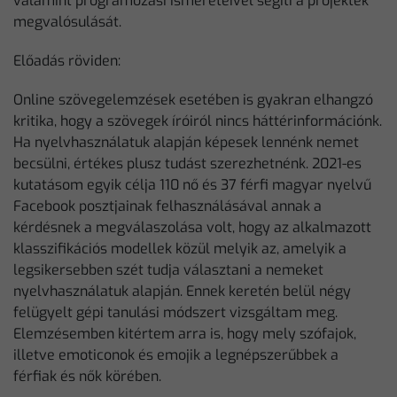
valamint programozási ismereteivel segíti a projektek
megvalósulását.
Előadás röviden:
Online szövegelemzések esetében is gyakran elhangzó
kritika, hogy a szövegek íróiról nincs háttérinformációnk.
Ha nyelvhasználatuk alapján képesek lennénk nemet
becsülni, értékes plusz tudást szerezhetnénk. 2021-es
kutatásom egyik célja 110 nő és 37 férfi magyar nyelvű
Facebook posztjainak felhasználásával annak a
kérdésnek a megválaszolása volt, hogy az alkalmazott
klasszifikációs modellek közül melyik az, amelyik a
legsikersebben szét tudja választani a nemeket
nyelvhasználatuk alapján. Ennek keretén belül négy
felügyelt gépi tanulási módszert vizsgáltam meg.
Elemzésemben kitértem arra is, hogy mely szófajok,
illetve emoticonok és emojik a legnépszerűbbek a
férfiak és nők körében.