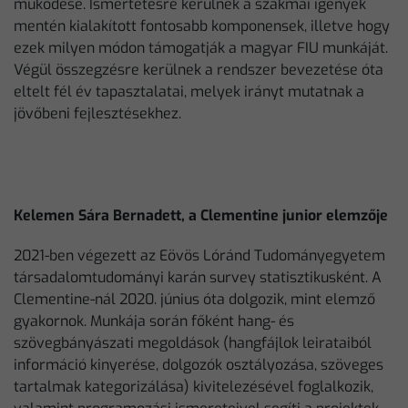
működése. Ismertetésre kerülnek a szakmai igények
mentén kialakított fontosabb komponensek, illetve hogy
ezek milyen módon támogatják a magyar FIU munkáját.
Végül összegzésre kerülnek a rendszer bevezetése óta
eltelt fél év tapasztalatai, melyek irányt mutatnak a
jövőbeni fejlesztésekhez.
Kelemen Sára Bernadett, a Clementine junior elemzője
2021-ben végezett az Eövös Lóránd Tudományegyetem
társadalomtudományi karán survey statisztikusként. A
Clementine-nál 2020. június óta dolgozik, mint elemző
gyakornok. Munkája során főként hang- és
szövegbányászati megoldások (hangfájlok leirataiból
információ kinyerése, dolgozók osztályozása, szöveges
tartalmak kategorizálása) kivitelezésével foglalkozik,