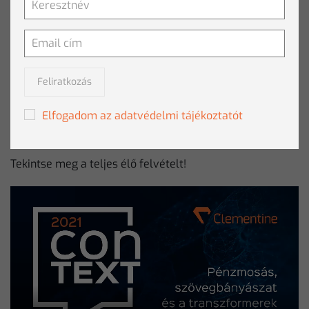
Feliratkozás
Elfogadom az adatvédelmi tájékoztatót
Láncreakció élő podcast adás a ConTEXT2021-en
Tekintse meg a teljes élő felvételt!