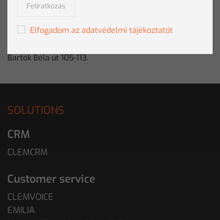
Feliratkozás
E-mail:
sajto@clementine.hu
Tel: +36 1 457 0561
Elfogadom az adatvédelmi tájékoztatót
Fax: +36 1 457 0562
Cím: 1115 Budapest,
Bartók Béla út 105-113.
SOLUTIONS
CRM
CLEMCRM
Customer service
CLEMVOICE
EMILIA