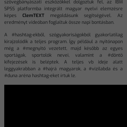
szövegbányászati eszközökkel dolgoztuk fel, az IBM
SPSS platformba integrált magyar nyelvi elemzésre
képes
ClemTEXT
megoldásunk segítségével. Az
eredményt videóban foglaltuk össze napi bontásban.
A #hashtag-ekből, szógyakoriságokból gyakorlatilag
kirajzolódik a teljes program. Így például a nyitónapon
még a #megnyitó vezetett, majd később az egyes
sportágak, sportolók nevei, valamint a #döntö
kifejezések is beléptek. A teljes vb ideje alatt
leggyakrabban a #hajrá magyarok, a #vizilabda és a
#duna aréna hashtag-eket írtuk le.