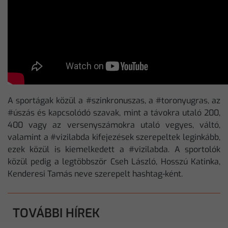
A sportágak közül a #szinkronuszas, a #toronyugras, az
#úszás és kapcsolódó szavak, mint a távokra utaló 200,
400 vagy az versenyszámokra utaló vegyes, váltó,
valamint a #vizilabda kifejezések szerepeltek leginkább,
ezek közül is kiemelkedett a #vizilabda. A sportolók
közül pedig a legtöbbször Cseh László, Hosszú Katinka,
Kenderesi Tamás neve szerepelt hashtag-ként.
TOVÁBBI HÍREK