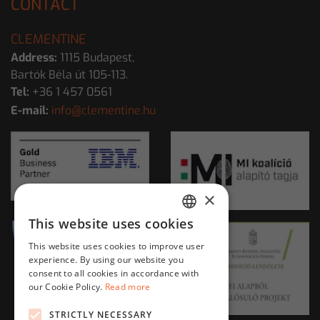
CONTACT
CLEMENTINE
Address:
1115 Budapest,
Bartók Béla út 105-113.
Tel:
+36 1 457 0561
E-mail:
info@clementine.hu
×
This website uses cookies
HUNGARIAN
This website uses cookies to improve user
ENGLISH
experience. By using our website you
consent to all cookies in accordance with
our Cookie Policy.
Read more
STRICTLY NECESSARY