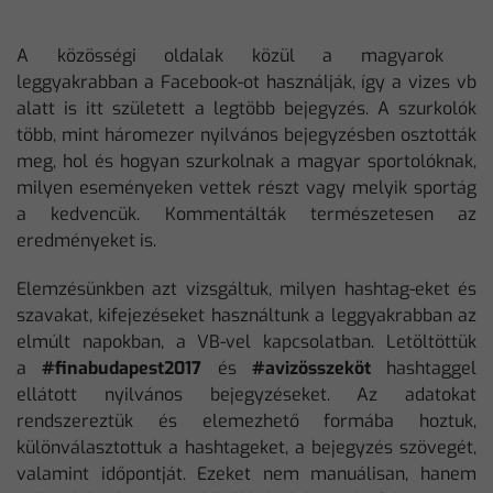
A közösségi oldalak közül a magyarok
leggyakrabban a Facebook-ot használják, így a vizes vb
alatt is itt született a legtöbb bejegyzés. A szurkolók
több, mint háromezer nyilvános bejegyzésben osztották
meg, hol és hogyan szurkolnak a magyar sportolóknak,
milyen eseményeken vettek részt vagy melyik sportág
a kedvencük. Kommentálták természetesen az
eredményeket is.
Elemzésünkben azt vizsgáltuk, milyen hashtag-eket és
szavakat, kifejezéseket használtunk a leggyakrabban az
elmúlt napokban, a VB-vel kapcsolatban. Letöltöttük
a
#finabudapest2017
és
#avizösszeköt
hashtaggel
ellátott nyilvános bejegyzéseket. Az adatokat
rendszereztük és elemezhető formába hoztuk,
különválasztottuk a hashtageket, a bejegyzés szövegét,
valamint időpontját. Ezeket nem manuálisan, hanem