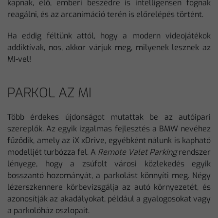
kapnak, élő, emberi beszédre is intelligensen fognak
reagálni, és az arcanimáció terén is előrelépés történt.
Ha eddig féltünk attól, hogy a modern videojátékok
addiktívak, nos, akkor várjuk meg, milyenek lesznek az
MI-vel!
PARKOL AZ MI
Több érdekes újdonságot mutattak be az autóipari
szereplők. Az egyik izgalmas fejlesztés a BMW nevéhez
fűződik, amely az iX xDrive, egyébként nálunk is kapható
modelljét turbózza fel. A
Remote Valet Parking
rendszer
lényege, hogy a zsúfolt városi közlekedés egyik
bosszantó hozományát, a parkolást könnyíti meg. Négy
lézerszkennere körbevizsgálja az autó környezetét, és
azonosítják az akadályokat, például a gyalogosokat vagy
a parkolóház oszlopait.