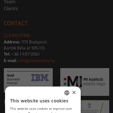
Team
Clients
CONTACT
CLEMENTINE
Address:
1115 Budapest,
Bartók Béla út 105-113.
Tel:
+36 1 457 0561
E-mail:
info@clementine.hu
×
This website uses cookies
HUNGARIAN
This website uses cookies to improve user
ENGLISH