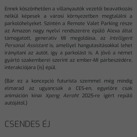
Ennek köszönhetően a villanyautók vezetői beavatkozás
nélkül képesek a városi környezetben megtalálni a
parkolóhelyeket. Szintén a Remote Valet Parking része
az Amazon nagy nyelvi rendszerére épülő Alexa által
támogatott, generatív MI megoldása, az
Intelligent
Personal Assistant
is, amellyel hangutasításokkal lehet
irányítani az autót, így a parkolást is. A jövő a német
gyártó szakemberei szerint az ember-MI párbeszédére,
interakciójára (is) épül.
(Bár ez a koncepció futurista szemmel még mindig
elmarad az ugyancsak a CES-en, egyelőre csak
animáción kínai
Xpeng Aeroht
2025-re ígért repülő
autójától.)
CSENDES ÉJ