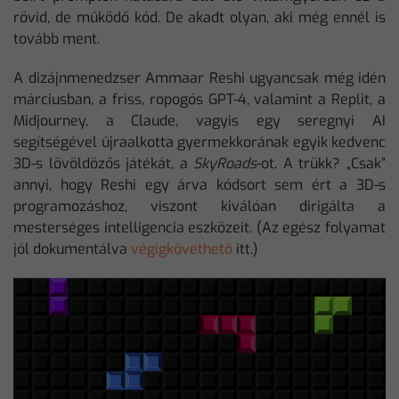
rövid, de működő kód. De akadt olyan, aki még ennél is
tovább ment.
A dizájnmenedzser Ammaar Reshi ugyancsak még idén
márciusban, a friss, ropogós GPT-4, valamint a Replit, a
Midjourney, a Claude, vagyis egy seregnyi AI
segítségével újraalkotta gyermekkorának egyik kedvenc
3D-s lövöldözős játékát, a
SkyRoads
-ot. A trükk? „Csak”
annyi, hogy Reshi egy árva kódsort sem ért a 3D-s
programozáshoz, viszont kiválóan dirigálta a
mesterséges intelligencia eszközeit. (Az egész folyamat
jól dokumentálva
végigkövethető
itt.)