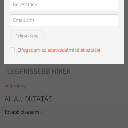
optimalizálás zajlik. Ahogy a játékfejlesztésben használt
AI-k is egyre jobban fognak muzsikálni, úgy várható,
hogy az ezzel kapcsolatos társadalmi-jogi vélemények,
a reakciók is egyre pontosabbak lesznek. Ahogy a
digitális világ előttről származó mondás is tartja: fontos,
hogy a kecske is jóllakjon és a káposzta is megmaradjon.
Feliratkozás
Elfogadom az adatvédelmi tájékoztatót
TOVÁBBI HÍREK
LEGFRISSEBB HÍREK
Vélemény
AI, AJ, OKTATÁS
Tovább olvasom
»