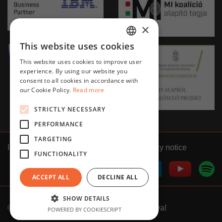
×
This website uses cookies
HUNGARIAN
This website uses cookies to improve user
ENGLISH
experience. By using our website you
consent to all cookies in accordance with
our Cookie Policy.
Read more
STRICTLY NECESSARY
PERFORMANCE
TARGETING
Impressum
GTC
Privacy notice
FUNCTIONALITY
ACCEPT ALL
DECLINE ALL
SHOW DETAILS
©
2026
Clementine
///
Minden jog fenntartva!
POWERED BY COOKIESCRIPT