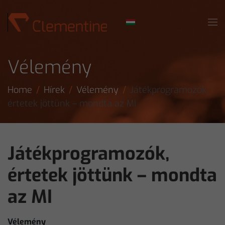
Skip to main content
Vélemény
Home
Hírek
Vélemény
Játékprogramozók,
értetek jöttünk – mondta az MI
Játékprogramozók,
értetek jöttünk – mondta
az MI
Vélemény