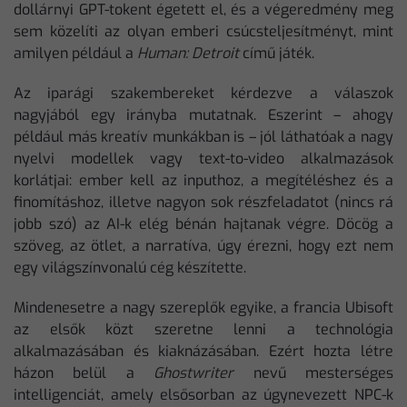
dollárnyi GPT-tokent égetett el, és a végeredmény meg
sem közelíti az olyan emberi csúcsteljesítményt, mint
amilyen például a
Human: Detroit
című játék.
Az iparági szakembereket kérdezve a válaszok
nagyjából egy irányba mutatnak. Eszerint – ahogy
például más kreatív munkákban is – jól láthatóak a nagy
nyelvi modellek vagy text-to-video alkalmazások
korlátjai: ember kell az inputhoz, a megítéléshez és a
finomításhoz, illetve nagyon sok részfeladatot (nincs rá
jobb szó) az AI-k elég bénán hajtanak végre. Döcög a
szöveg, az ötlet, a narratíva, úgy érezni, hogy ezt nem
egy világszínvonalú cég készítette.
Mindenesetre a nagy szereplők egyike, a francia Ubisoft
az elsők közt szeretne lenni a technológia
alkalmazásában és kiaknázásában. Ezért hozta létre
házon belül a
Ghostwriter
nevű mesterséges
intelligenciát, amely elsősorban az úgynevezett NPC-k