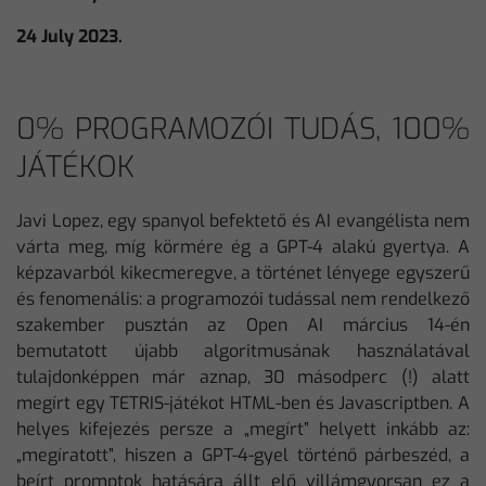
24 July 2023.
0% PROGRAMOZÓI TUDÁS, 100%
JÁTÉKOK
Javi Lopez, egy spanyol befektető és AI evangélista nem
várta meg, míg körmére ég a GPT-4 alakú gyertya. A
képzavarból kikecmeregve, a történet lényege egyszerű
és fenomenális: a programozói tudással nem rendelkező
szakember pusztán az Open AI március 14-én
bemutatott újabb algoritmusának használatával
tulajdonképpen már aznap, 30 másodperc (!) alatt
megírt egy TETRIS-játékot HTML-ben és Javascriptben. A
helyes kifejezés persze a „megírt” helyett inkább az:
„megíratott”, hiszen a GPT-4-gyel történő párbeszéd, a
beírt promptok hatására állt elő villámgyorsan ez a