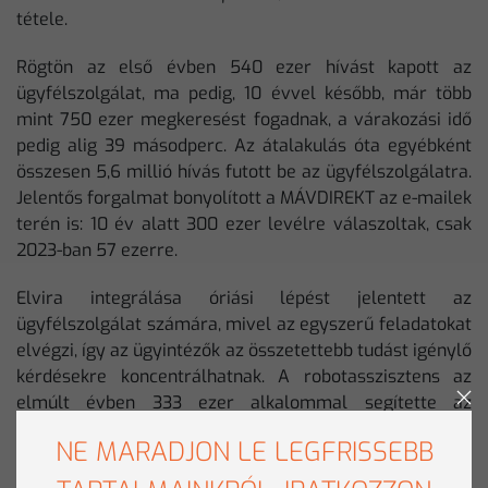
tétele.
Rögtön az első évben 540 ezer hívást kapott az
ügyfélszolgálat, ma pedig, 10 évvel később, már több
mint 750 ezer megkeresést fogadnak, a várakozási idő
pedig alig 39 másodperc. Az átalakulás óta egyébként
összesen 5,6 millió hívás futott be az ügyfélszolgálatra.
Jelentős forgalmat bonyolított a MÁVDIREKT az e-mailek
terén is: 10 év alatt 300 ezer levélre válaszoltak, csak
2023-ban 57 ezerre.
Elvira integrálása óriási lépést jelentett az
ügyfélszolgálat számára, mivel az egyszerű feladatokat
elvégzi, így az ügyintézők az összetettebb tudást igénylő
kérdésekre koncentrálhatnak. A robotasszisztens az
elmúlt évben 333 ezer alkalommal segítette az
utasokat.
NE MARADJON LE LEGFRISSEBB