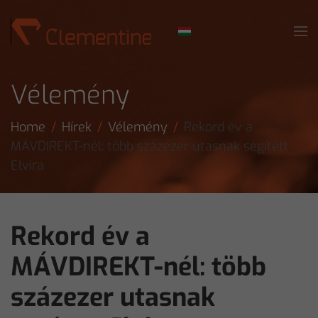
Skip to main content
Vélemény
Home
Hírek
Vélemény
Rekord év a
MÁVDIREKT-nél: több százezer utasnak segített
Elvira
Rekord év a
MÁVDIREKT-nél: több
százezer utasnak