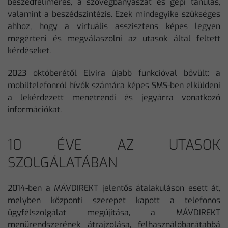
beszédfelimerés, a szövegbányászat és gépi tanulás,
valamint a beszédszintézis. Ezek mindegyike szükséges
ahhoz, hogy a virtuális asszisztens képes legyen
megérteni és megválaszolni az utasok által feltett
kérdéseket.
2023 októberétől Elvira újabb funkcióval bővült: a
mobiltelefonról hívók számára képes SMS-ben elküldeni
a lekérdezett menetrendi és jegyárra vonatkozó
információkat.
10 ÉVE AZ UTASOK
SZOLGÁLATÁBAN
2014-ben a MÁVDIREKT jelentős átalakuláson esett át,
melyben központi szerepet kapott a telefonos
ügyfélszolgálat megújítása, a MÁVDIREKT
menürendszerének átrajzolása, felhasználóbarátabbá