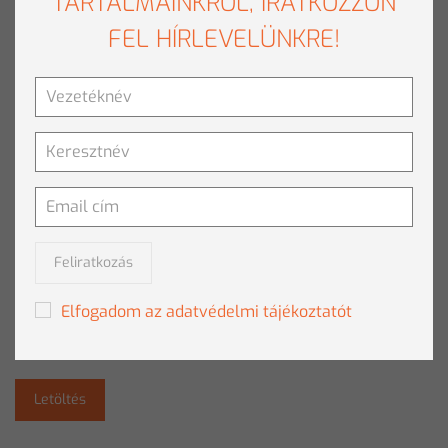
TARTALMAINKRÓL, IRATKOZZON
TOVÁBBI HÍREK
FEL HÍRLEVELÜNKRE!
LEGFRISSEBB HÍREK
Vélemény
JÖHETNEK A ROBOTFŐNÖKÖK, AVAGY
MI A HR-BEN
Tovább olvasom
»
Feliratkozás
SAJTÓ CSOMAG
Elfogadom az adatvédelmi tájékoztatót
Töltse le a Clementine bemutatkozó anyagát.
Letöltés