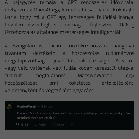
A bejegyzés témája a GPT rendszerek idővonala,
melyben az OpenAI egyik munkatársa, Daniel Kokotajlo
leírja, hogy mi a GPT egy lehetséges fejlődési iránya.
Röviden összefoglalva, önmagát fejlesztve 2026-ig
létrehozza az általános mesterséges intelligenciát.
A Szingularitási fórum mikrokozmoszára hangolva
kívántam kiértékelni a hozzászólás tudományos
megalapozottságát, jövőlátásának élességét. A valós
vagy vélt, valósnak vélt tudás ködén keresztül utazva,
sikerült megtalálnom MassiveWasabi egy
hozzászólását, ami tökéletes értékelésként,
véleményként és végszóként egyaránt: