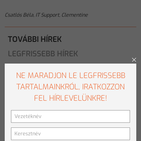
Csatlós Béla, IT Support, Clementine
TOVÁBBI HÍREK
LEGFRISSEBB HÍREK
MI A KÖZÖS AZ OPENAI-BAN ÉS JÉZUS
NE MARADJON LE LEGFRISSEBB
KRISZTUSBAN?
TARTALMAINKRÓL, IRATKOZZON
FEL HÍRLEVELÜNKRE!
Tovább olvasom
»
SAJTÓ CSOMAG