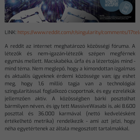
LINK:
https://www.reddit.com/r/singularity/comments/17t
A reddit az internet meghatározó közösségi fóruma. A
létezők és nem-igazán-létezők szépen megférnek
egymás mellett. Macskabéka, űrfa és a lézertojás mind -
mind téma. Nem meglepő, hogy a kimondottan izgalmas
és aktuális ügyeknek érdemi közössége van; így eshet
meg, hogy 1,6 millió tagja van a technológiai
szingularitással foglalkozó csoportnak, és egy ezrelékük
jellemzően aktív. A közösségben bárki posztolhat
bármilyen néven, és így tett MassiveWasabi is, aki 8.600
poszttal és 36.000 karmával (nettó kedvelésként
értékelhető metrika) rendelkezik - ami azt jelzi, hogy
néha egyetértenek az általa megosztott tartalmakkal.