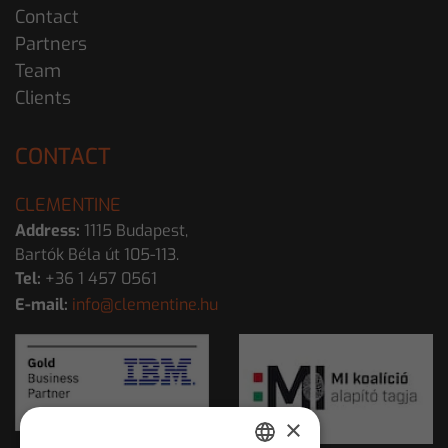
Contact
Partners
Team
Clients
CONTACT
CLEMENTINE
Address:
1115 Budapest,
Bartók Béla út 105-113.
Tel:
+36 1 457 0561
E-mail:
info@clementine.hu
×