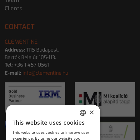
Team
Clients
CONTACT
CLEMENTINE
Address:
1115 Budapest,
Bartók Béla út 105-113.
Tel:
+36 1 457 0561
E-mail:
info@clementine.hu
×
This website uses cookies
HUNGARIAN
This website uses cookies to improve user
ENGLISH
experience. By using our website you