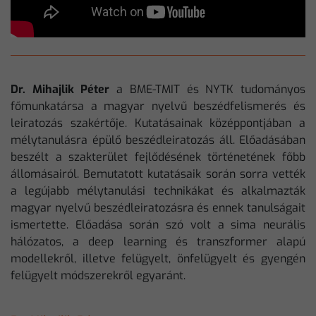
Dr. Mihajlik Péter
a BME-TMIT és NYTK tudományos
főmunkatársa a magyar nyelvű beszédfelismerés és
leiratozás szakértője. Kutatásainak középpontjában a
mélytanulásra épülő beszédleiratozás áll. Előadásában
beszélt a szakterület fejlődésének történetének főbb
állomásairól. Bemutatott kutatásaik során sorra vették
a legújabb mélytanulási technikákat és alkalmazták
magyar nyelvű beszédleiratozásra és ennek tanulságait
ismertette. Előadása során szó volt a sima neurális
hálózatos, a deep learning és transzformer alapú
modellekről, illetve felügyelt, önfelügyelt és gyengén
felügyelt módszerekről egyaránt.