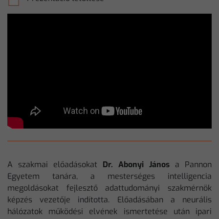
A szakmai előadásokat
Dr. Abonyi János
a Pannon
Egyetem tanára, a mesterséges intelligencia
megoldásokat fejlesztő adattudományi szakmérnök
képzés vezetője indította. Előadásában a neurális
hálózatok működési elvének ismertetése után ipari