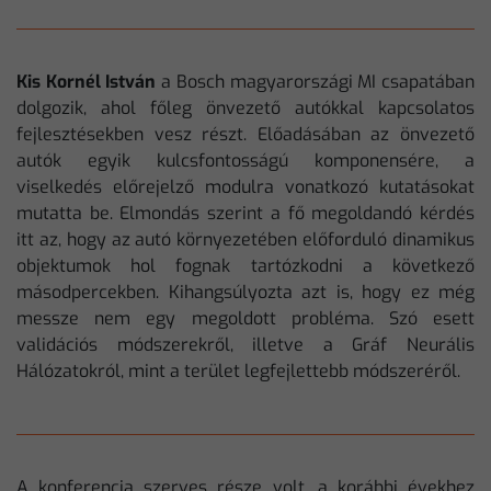
Kis Kornél István
a Bosch magyarországi MI csapatában
dolgozik, ahol főleg önvezető autókkal kapcsolatos
fejlesztésekben vesz részt. Előadásában az önvezető
autók egyik kulcsfontosságú komponensére, a
viselkedés előrejelző modulra vonatkozó kutatásokat
mutatta be. Elmondás szerint a fő megoldandó kérdés
itt az, hogy az autó környezetében előforduló dinamikus
objektumok hol fognak tartózkodni a következő
másodpercekben. Kihangsúlyozta azt is, hogy ez még
messze nem egy megoldott probléma. Szó esett
validációs módszerekről, illetve a Gráf Neurális
Hálózatokról, mint a terület legfejlettebb módszeréről.
A konferencia szerves része volt, a korábbi évekhez