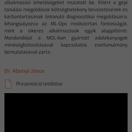
alkalmazási lehetőségeket mutatott be. Kitért a gépi
tanulási megoldások költséghatékony bevezetésének és
karbantartásának öntanuló diagnosztikai megoldásaira,
kihangsúlyozva az ML-Ops módszertan fontosságát,
mint a sikeres alkalmazások egyik alappillérét.
Mondandóját a MOL-ban gyártott adalékanyagok
minőségbiztosításával kapcsolatos esettanulmány
bemutatásával zárta.
Dr. Abonyi János
Prezentáció letöltése