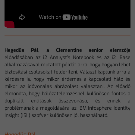
Hegedüs Pál, a Clementine senior elemzője
előadásában az i2 Analyst’s Notebook és az i2 iBase
alkalmazásával mutatott példát arra, hogy hogyan lehet
biztosítási csalásokat felderíteni. Választ kaptunk arra a
kérdésre is, hogy mikor érdemes a kapcsolati háló és
mikor az idővonalas ábrázolást választani. Az előadó
elmondta, hogy hálózatelemzésnél különösen fontos a
duplikált entitások összevonása, és ennek a
problémának a megoldására az IBM Infosphere Identity
Insight (ISII) szofver különösen jól használható.
Hegedüs Pál