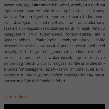
hasonlóan, egy
Láncreakció
felvétel, amelyen a podcast
legénysége egyetemi oktatókkal egészült ki - dr. Abonyi
János a Pannon Egyetem egyetemi tanára, tudományos
és stratégiai dékánhelyettes, az adattudományi
szakmérnök képzés szakvezetője és dr. Mihajlik Péter, a
Műegyetem TMIT tudományos főmunkatársa, aki a
SpeechLabben foglalkozik mélytanulásra épülő
beszédleiratozási kutatással. A podcast résztvevői arról
beszélgettek, hogy mit gondolnak a skynetezésről -
amikor a média és a szakemberek egy része is az
emberiség feletti uralmat megszerző MI-ről értekezik -,
a tudás fontosságáról, az MI-közmű mivoltáról és arról,
született-e valaha gyümölcsöző beszélgetés egy baráti
vacsorán a Bűn és bűnhődés felett.
Láncreakció