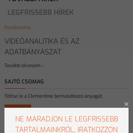
LEGFRISSEBB HÍREK
Rendezvény
VIDEÓANALITIKA ÉS AZ
ADATBÁNYÁSZAT
Tovább olvasom
»
SAJTÓ CSOMAG
Töltse le a Clementine bemutatkozó anyagát.
Letöltés
NE MARADJON LE LEGFRISSEBB
TARTALMAINKRÓL, IRATKOZZON
SAJTÓKAPCSOLAT