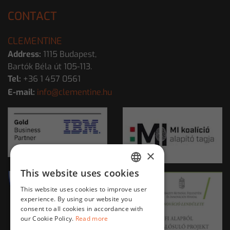
CONTACT
CLEMENTINE
Address:
1115 Budapest,
Bartók Béla út 105-113.
Tel:
+36 1 457 0561
E-mail:
info@clementine.hu
×
This website uses cookies
HUNGARIAN
This website uses cookies to improve user
ENGLISH
experience. By using our website you
consent to all cookies in accordance with
our Cookie Policy.
Read more