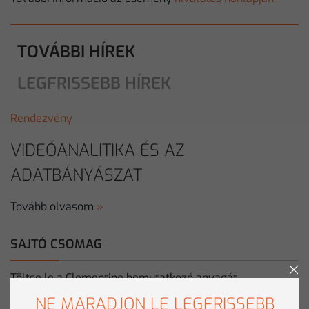
TOVÁBBI HÍREK
LEGFRISSEBB HÍREK
Rendezvény
VIDEÓANALITIKA ÉS AZ
ADATBÁNYÁSZAT
Tovább olvasom
»
SAJTÓ CSOMAG
Töltse le a Clementine bemutatkozó anyagát.
NE MARADJON LE LEGFRISSEBB