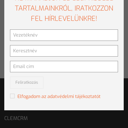
Letöltés
TARTALMAINKRÓL, IRATKOZZON
FEL HÍRLEVELÜNKRE!
SAJTÓKAPCSOLAT
E-mail:
sajto@clementine.hu
Tel: +36 1 457 0561
Fax: +36 1 457 0562
Cím: 1115 Budapest,
Bartók Béla út 105-113.
Feliratkozás
SOLUTIONS
Elfogadom az adatvédelmi tájékoztatót
CRM
CLEMCRM