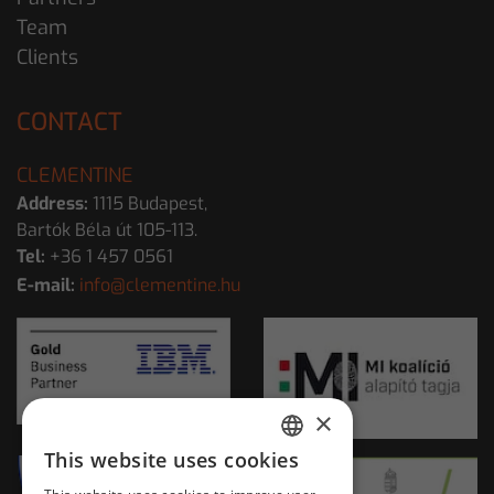
Team
Clients
CONTACT
CLEMENTINE
Address:
1115 Budapest,
Bartók Béla út 105-113.
Tel:
+36 1 457 0561
E-mail:
info@clementine.hu
×
This website uses cookies
HUNGARIAN