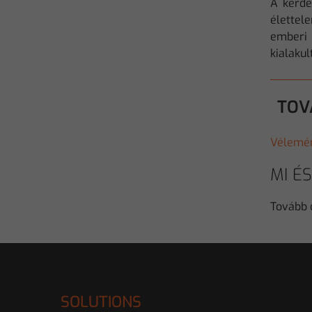
A kérdé
élettel
emberi 
kialaku
TOV
Vélemé
MI ÉS
Tovább
SOLUTIONS