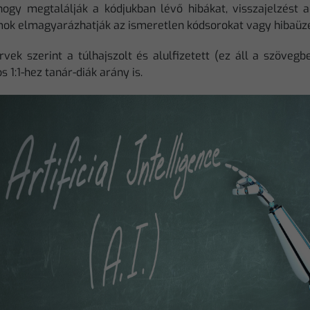
hogy megtalálják a kódjukban lévő hibákat, visszajelzést 
ok elmagyarázhatják az ismeretlen kódsorokat vagy hibaüzen
rvek szerint a túlhajszolt és alulfizetett (ez áll a szöveg
s 1:1-hez tanár-diák arány is.