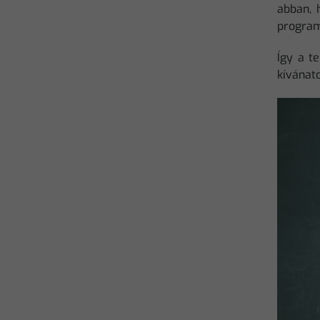
abban, 
program
Így a te
kívánato