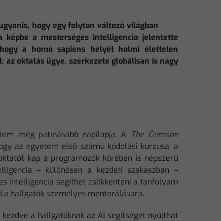
ugyanis, hogy egy folyton változó világban
a képbe a mesterséges intelligencia jelentette
m, hogy a homo sapiens helyét holmi élettelen
: az oktatás ügye, szerkezete globálisan is nagy
yetem még patinásabb napilapja. A
The Crimson
hogy az egyetem első számú kódolási kurzusa, a
 oktatót kap a programozók körében is népszerű
lligencia – különösen a kezdeti szakaszban –
ges intelligencia segíthet csökkenteni a tanfolyam
d a hallgatók személyes mentorálására.
 kezdve a hallgatóknak az AI segítséget nyújthat