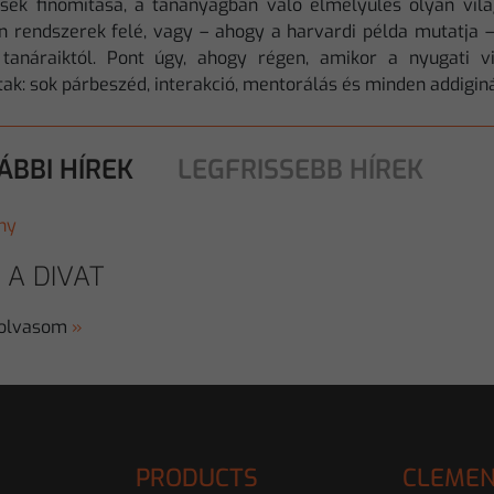
sek finomítása, a tananyagban való elmélyülés olyan vilá
en rendszerek felé, vagy – ahogy a harvardi példa mutatja 
tanáraiktól. Pont úgy, ahogy régen, amikor a nyugati vi
ltak: sok párbeszéd, interakció, mentorálás és minden addigi
ÁBBI HÍREK
LEGFRISSEBB HÍREK
ny
 A DIVAT
 olvasom
»
PRODUCTS
CLEMEN