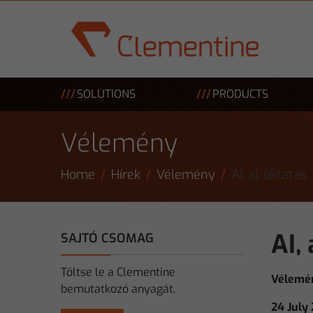
Skip to main content
SOLUTIONS
PRODUCTS
Vélemény
Home
Hírek
Vélemény
AI, aj, oktatás
AI, 
SAJTÓ CSOMAG
Töltse le a Clementine
Vélemé
bemutatkozó anyagát.
24 July