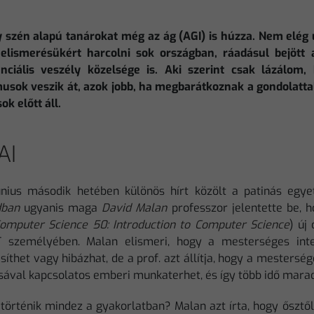
 szén alapú tanárokat még az ág (AGI) is húzza. Nem elég 
 elismerésükért harcolni sok országban, ráadásul bejött 
enciális veszély közelsége is. Aki szerint csak lázálo
musok veszik át, azok jobb, ha megbarátkoznak a gondolattal
ok előtt áll.
AI
únius második hetében különös hírt közölt a patinás eg
dban
ugyanis maga
David Malan
professzor jelentette be, 
omputer Science 50: Introduction to Computer Science
) új
 személyében. Malan elismeri, hogy a mesterséges inte
esíthet vagy hibázhat, de a prof. azt állítja, hogy a mestersé
ásával kapcsolatos emberi munkaterhet, és így több idő mara
történik mindez a gyakorlatban? Malan azt írta, hogy ősztől