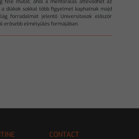
g felé mutat, ahol a mentorálás áttevődhet az
– a diákok sokkal több figyelmet kaphatnak majd
lág forradalmát jelentő Universitasok először
nál erősebb elmélyülés formájában.
TINE
CONTACT