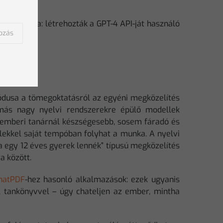
egg példája: létrehozták a GPT-4 API-ját használó
kozás
tódusa a tömegoktatásról az egyéni megközelítés
 más nagy nyelvi rendszerekre épülő modellek
z emberi tanárnál készségesebb, sosem fáradó és
lekkel saját tempóban folyhat a munka. A nyelvi
 egy 12 éves gyerek lennék” típusú megközelítés
a között.
hatPDF
-hez hasonló alkalmazások: ezek ugyanis
 tankönyvvel – úgy chateljen az ember, mintha