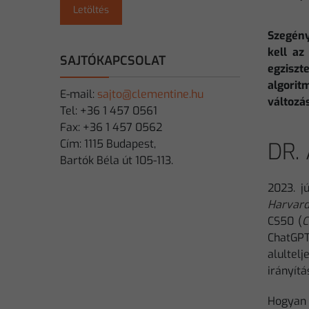
Letöltés
Szegény
kell az
SAJTÓKAPCSOLAT
egziszt
algorit
E-mail:
sajto@clementine.hu
változás
Tel: +36 1 457 0561
Fax: +36 1 457 0562
Cím: 1115 Budapest,
DR. 
Bartók Béla út 105-113.
2023. j
Harvar
CS50 (
C
ChatGPT
alultelj
irányít
Hogyan 