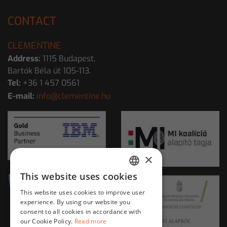
CONTACT
CLEMENTINE
Address:
1115 Budapest,
Bartók Béla út 105-113.
Tel:
+36 1 457 0561
E-mail:
info@clementine.hu
×
This website uses cookies
HUNGARIAN
This website uses cookies to improve user
ENGLISH
experience. By using our website you
consent to all cookies in accordance with
our Cookie Policy.
Read more