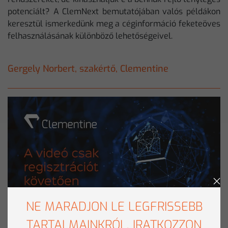
potenciált? A ClemNext bemutatójában valós példákon
keresztül ismerkedünk meg a céginformáció feketeöves
felhasználásának különböző lehetőségeivel.
Gergely Norbert, szakértő, Clementine
NE MARADJON LE LEGFRISSEBB
TARTALMAINKRÓL, IRATKOZZON