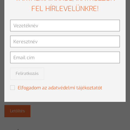
FEL HÍRLEVELÜNKRE!
TOVÁBBI HÍREK
LEGFRISSEBB HÍREK
Vélemény
MI A KLÍMAVÉDELEMBEN
Tovább olvasom
»
Feliratkozás
SAJTÓ CSOMAG
Elfogadom az adatvédelmi tájékoztatót
Töltse le a Clementine bemutatkozó anyagát.
Letöltés