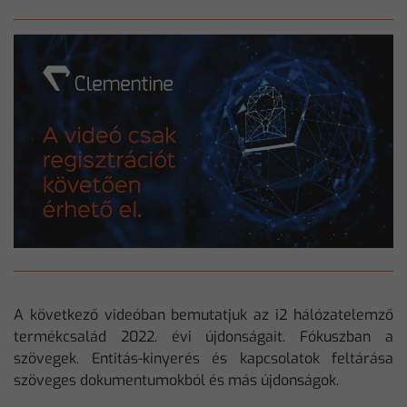
A következő videóban bemutatjuk az i2 hálózatelemző
termékcsalád 2022. évi újdonságait. Fókuszban a
szövegek. Entitás-kinyerés és kapcsolatok feltárása
szöveges dokumentumokból és más újdonságok.