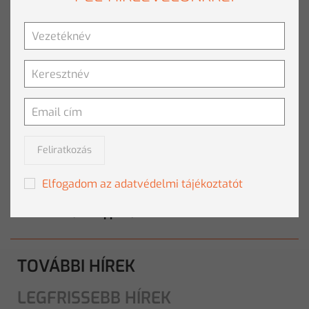
Elkalandozva, de újra csatlakozva a kezdő gondolathoz,
mégis mi tekinthető műnek: State-of-the-
Art
ipari
hatékonysági szintű termelőeszközzel hozunk létre
tartalmat. Álláspontom szerint már az eszköz használat
adja a művészeti potenciált. Látensen közeleg a jogi
tényállás is, amikor is egy hype kapcsán elkészül az
„első” százkilencvenhétezer-nyolcszázötvennyolc plusz
háromszázhét per másodperc egyforma alkotás, mind
Feliratkozás
eredetiséget követelve.
Elfogadom az adatvédelmi tájékoztatót
Csatlós Béla, IT Support, Clementine
TOVÁBBI HÍREK
LEGFRISSEBB HÍREK