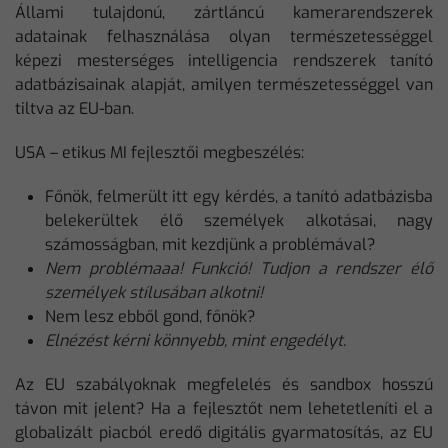
Állami tulajdonú, zártláncú kamerarendszerek
adatainak felhasználása olyan természetességgel
képezi mesterséges intelligencia rendszerek tanító
adatbázisainak alapját, amilyen természetességgel van
tiltva az EU-ban.
USA – etikus MI fejlesztői megbeszélés:
Főnök, felmerült itt egy kérdés, a tanító adatbázisba
belekerültek élő személyek alkotásai, nagy
számosságban, mit kezdjünk a problémával?
Nem problémaaa! Funkció! Tudjon a rendszer élő
személyek stílusában alkotni!
Nem lesz ebből gond, főnök?
Elnézést kérni könnyebb, mint engedélyt.
Az EU szabályoknak megfelelés és sandbox hosszú
távon mit jelent? Ha a fejlesztőt nem lehetetleníti el a
globalizált piacból eredő digitális gyarmatosítás, az EU