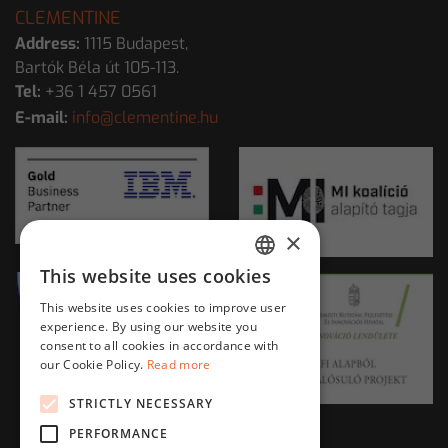
CLEMENTINE
Address:
1115 Budapest,
Bartók Béla út 105-113.
Tel:
+36 1 457 0561
E-mail:
info@clementine.hu
×
This website uses cookies
HUNGARIAN
This website uses cookies to improve user
ENGLISH
experience. By using our website you
consent to all cookies in accordance with
our Cookie Policy.
Read more
STRICTLY NECESSARY
PERFORMANCE