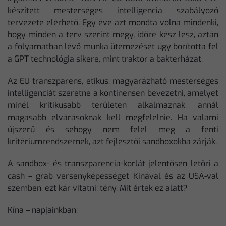
készített mesterséges intelligencia szabályozó
tervezete elérhető. Egy éve azt mondta volna mindenki,
hogy minden a terv szerint megy, időre kész lesz, aztán
a folyamatban lévő munka ütemezését úgy borította fel
a GPT technológia sikere, mint traktor a bakterházat.
Az EU transzparens, etikus, magyarázható mesterséges
intelligenciát szeretne a kontinensen bevezetni, amelyet
minél kritikusabb területen alkalmaznak, annál
magasabb elvárásoknak kell megfelelnie. Ha valami
újszerű és sehogy nem felel meg a fenti
kritériumrendszernek, azt fejlesztői sandboxokba zárják.
A sandbox- és transzparencia-korlát jelentősen letöri a
cash – grab versenyképességet Kínával és az USÁ-val
szemben, ezt kár vitatni: tény. Mit értek ez alatt?
Kína – napjainkban: