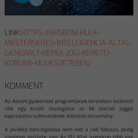
LINK:
HTTPS://ARSBONI.HU/A-
MESTERSEGES-INTELLIGENCIA-ALTAL-
GENERALT-KEPEK-JOGI-KERETEI-
KORUNK-MUVESZETEBEN/
KOMMENT
Az Absoni gyakornoki programjának keretében született
cikk egy kiváló összegzése az MI szerzői joggal
kapcsolatos tudnivalóknak: kötelező olvasmány.
A jövőkép boncolgatása nem volt a cikk fókusza, pedig
izgalmas vetülete van. Az EU által immáron több éve