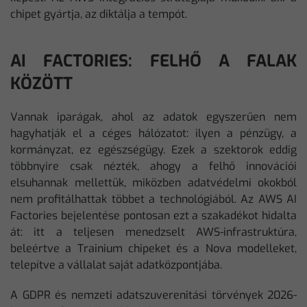
chipet gyártja, az diktálja a tempót.
AI FACTORIES: FELHŐ A FALAK
KÖZÖTT
Vannak iparágak, ahol az adatok egyszerűen nem
hagyhatják el a céges hálózatot: ilyen a pénzügy, a
kormányzat, ez egészségügy. Ezek a szektorok eddig
többnyire csak nézték, ahogy a felhő innovációi
elsuhannak mellettük, miközben adatvédelmi okokból
nem profitálhattak többet a technológiából. Az AWS AI
Factories bejelentése pontosan ezt a szakadékot hidalta
át: itt a teljesen menedzselt AWS-infrastruktúra,
beleértve a Trainium chipeket és a Nova modelleket,
telepítve a vállalat saját adatközpontjába.
A GDPR és nemzeti adatszuverenitási törvények 2026-