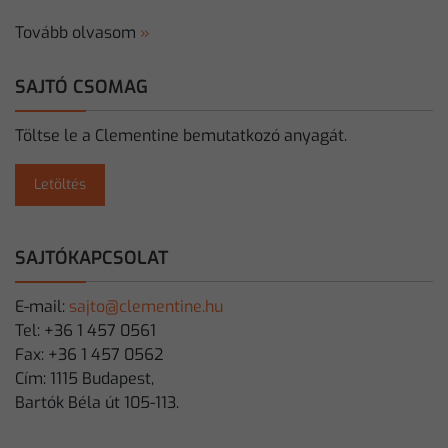
Tovább olvasom
»
SAJTÓ CSOMAG
Töltse le a Clementine bemutatkozó anyagát.
Letöltés
SAJTÓKAPCSOLAT
E-mail:
sajto@clementine.hu
Tel: +36 1 457 0561
Fax: +36 1 457 0562
Cím: 1115 Budapest,
Bartók Béla út 105-113.