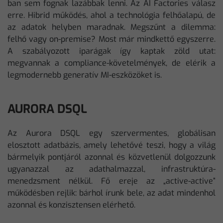
ban sem fognak lazábbak lenni. Az AI Factories válasz
erre. Hibrid működés, ahol a technológia felhőalapú, de
az adatok helyben maradnak. Megszűnt a dilemma:
felhő vagy on-premise? Most már mindkettő egyszerre.
A szabályozott iparágak így kaptak zöld utat:
megvannak a compliance-követelmények, de elérik a
legmodernebb generatív MI-eszközöket is.
AURORA DSQL
Az Aurora DSQL egy szervermentes, globálisan
elosztott adatbázis, amely lehetővé teszi, hogy a világ
bármelyik pontjáról azonnal és közvetlenül dolgozzunk
ugyanazzal az adathalmazzal, infrastruktúra-
menedzsment nélkül. Fő ereje az „active-active”
működésben rejlik: bárhol írunk bele, az adat mindenhol
azonnal és konzisztensen elérhető.