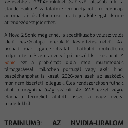
kevesebbe a GPT-4o-mininél, és ötször olcsóbb, mint a
Claude Haiku. A vállalatok szempontjából a mindennapi
automatizációs feladatokra ez teljes költségstruktúra-
átrendeződést jelenthet.
A Nova 2 Sonic még ennél is specifikusabb válasz: valós
idejű, beszédalapú interakció késleltetés nélkül. Aki
próbált már ügyfélszolgálati chatbotot működtetni,
tudja: a természetes nyelvű párbeszéd kritikus pont. A
Sonic
ezt a problémát oldja meg, multimodális
támogatással, miközben portugál vagy akár hindi
beszédhangokat is kezel. 2026-ban ezek az eszközök
már nem kísérleti jellegűek. Éles rendszerekben futnak,
ahol a megbízhatóság számít. Az AWS ezzel végre
eladható terméket állított össze a nagy nyelvi
modellekből.
TRAINIUM3: AZ NVIDIA-URALOM