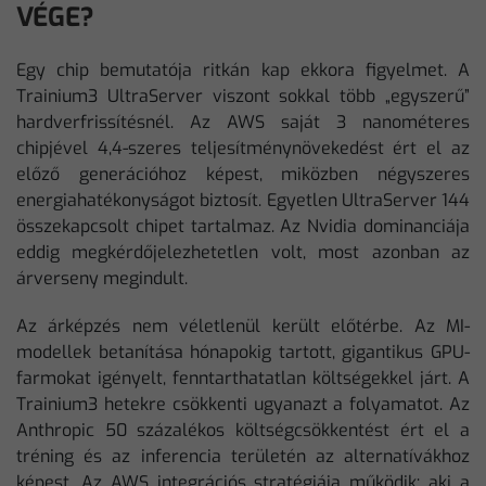
VÉGE?
Egy chip bemutatója ritkán kap ekkora figyelmet. A
Trainium3 UltraServer viszont sokkal több „egyszerű”
hardverfrissítésnél. Az AWS saját 3 nanométeres
chipjével 4,4-szeres teljesítménynövekedést ért el az
előző generációhoz képest, miközben négyszeres
energiahatékonyságot biztosít. Egyetlen UltraServer 144
összekapcsolt chipet tartalmaz. Az Nvidia dominanciája
eddig megkérdőjelezhetetlen volt, most azonban az
árverseny megindult.
Az árképzés nem véletlenül került előtérbe. Az MI-
modellek betanítása hónapokig tartott, gigantikus GPU-
farmokat igényelt, fenntarthatatlan költségekkel járt. A
Trainium3 hetekre csökkenti ugyanazt a folyamatot. Az
Anthropic 50 százalékos költségcsökkentést ért el a
tréning és az inferencia területén az alternatívákhoz
képest. Az AWS integrációs stratégiája működik: aki a