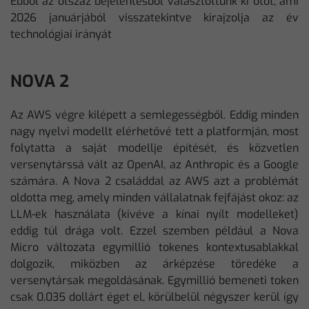
Ebből az ötszáz bejelentésből választottunk ki ötöt, ami
2026 januárjából visszatekintve kirajzolja az év
technológiai irányát
NOVA 2
Az AWS végre kilépett a semlegességből. Eddig minden
nagy nyelvi modellt elérhetővé tett a platformján, most
folytatta a saját modellje építését, és közvetlen
versenytárssá vált az OpenAI, az Anthropic és a Google
számára. A Nova 2 családdal az AWS azt a problémát
oldotta meg, amely minden vállalatnak fejfájást okoz: az
LLM-ek használata (kivéve a kínai nyílt modelleket)
eddig túl drága volt. Ezzel szemben például a Nova
Micro változata egymillió tokenes kontextusablakkal
dolgozik, miközben az árképzése töredéke a
versenytársak megoldásának. Egymillió bemeneti token
csak 0,035 dollárt éget el, körülbelül négyszer kerül így