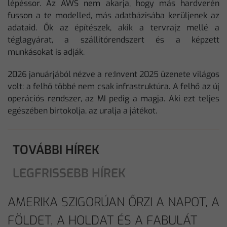
lépéssor. Az AWS nem akarja, hogy más hardverén
fusson a te modelled, más adatbázisába kerüljenek az
adataid. Ők az építészek, akik a tervrajz mellé a
téglagyárat, a szállítórendszert és a képzett
munkásokat is adják.
2026 januárjából nézve a re:Invent 2025 üzenete világos
volt: a felhő többé nem csak infrastruktúra. A felhő az új
operációs rendszer, az MI pedig a magja. Aki ezt teljes
egészében birtokolja, az uralja a játékot.
TOVÁBBI HÍREK
LEGFRISSEBB HÍREK
AMERIKA SZIGORÚAN ŐRZI A NAPOT, A
FÖLDET, A HOLDAT ÉS A FABULÁT