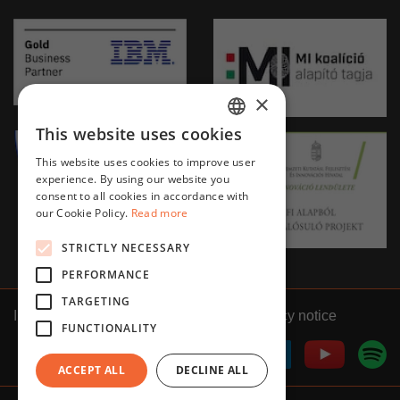
×
This website uses cookies
HUNGARIAN
This website uses cookies to improve user
ENGLISH
experience. By using our website you
consent to all cookies in accordance with
our Cookie Policy.
Read more
STRICTLY NECESSARY
PERFORMANCE
TARGETING
Impressum
GTC
Privacy notice
FUNCTIONALITY
ACCEPT ALL
DECLINE ALL