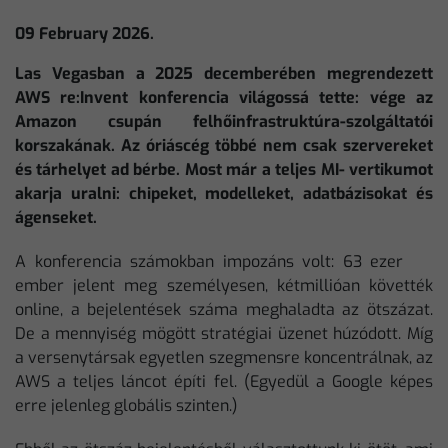
09 February 2026.
Las Vegasban a 2025 decemberében megrendezett
AWS re:Invent konferencia világossá tette: vége az
Amazon csupán felhőinfrastruktúra-szolgáltatói
korszakának. Az óriáscég többé nem csak szervereket
és tárhelyet ad bérbe. Most már a teljes MI- vertikumot
akarja uralni: chipeket, modelleket, adatbázisokat és
ágenseket.
A konferencia számokban impozáns volt: 63 ezer
ember jelent meg személyesen, kétmillióan követték
online, a bejelentések száma meghaladta az ötszázat.
De a mennyiség mögött stratégiai üzenet húzódott. Míg
a versenytársak egyetlen szegmensre koncentrálnak, az
AWS a teljes láncot építi fel. (Egyedül a Google képes
erre jelenleg globális szinten.)