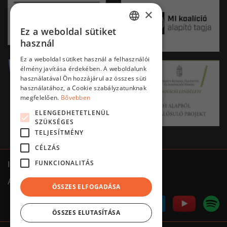
×
Ez a weboldal sütiket
HUNGARIAN
használ
ENGLISH
Ez a weboldal sütiket használ a felhasználói
élmény javítása érdekében. A weboldalunk
használatával Ön hozzájárul az összes süti
használatához, a Cookie szabályzatunknak
megfelelően.
Bővebben
ELENGEDHETETLENÜL
SZÜKSÉGES
TELJESÍTMÉNY
CÉLZÁS
FUNKCIONALITÁS
Impresszum
ÁSZF
Adatkezelés tájékoztató
ÖSSZES ELFOGADÁSA
ÖSSZES ELUTASÍTÁSA