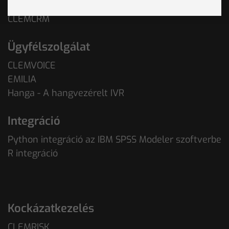
CRM
CLEMCRM
Ügyfélszolgálat
CLEMVOICE
EMILIA
Hanga - A hangvezérelt IVR
Integráció
Python integráció az IBM SPSS Modeler szoftverbe
R integráció
Kockázatkezelés
CLEMRISK