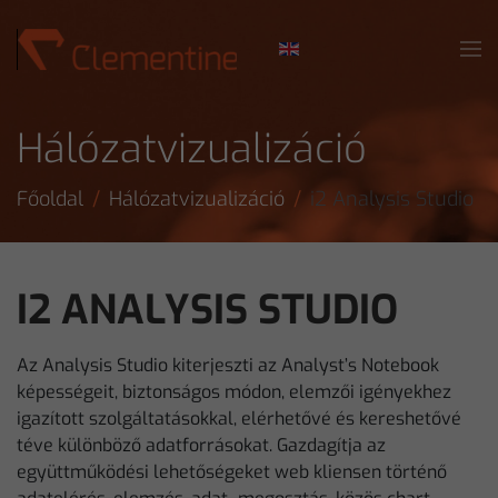
Skip to main content
Hálózatvizualizáció
Főoldal
Hálózatvizualizáció
i2 Analysis Studio
I2 ANALYSIS STUDIO
Az Analysis Studio kiterjeszti az Analyst’s Notebook
képességeit, biztonságos módon, elemzői igényekhez
igazított szolgáltatásokkal, elérhetővé és kereshetővé
téve különböző adatforrásokat. Gazdagítja az
együttműködési lehetőségeket web kliensen történő