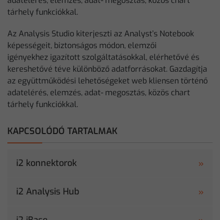
adatelérés, elemzés, adat- megosztás, közös chart
tárhely funkciókkal.
Az Analysis Studio kiterjeszti az Analyst’s Notebook
képességeit, biztonságos módon, elemzői
igényekhez igazított szolgáltatásokkal, elérhetővé és
kereshetővé téve különböző adatforrásokat. Gazdagítja
az együttműködési lehetőségeket web kliensen történő
adatelérés, elemzés, adat- megosztás, közös chart
tárhely funkciókkal.
KAPCSOLÓDÓ TARTALMAK
i2 konnektorok
i2 Analysis Hub