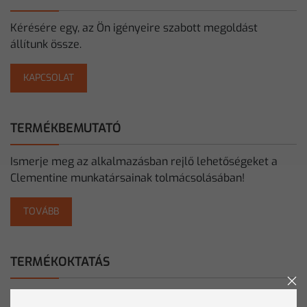
Kérésére egy, az Ön igényeire szabott megoldást
állítunk össze.
KAPCSOLAT
TERMÉKBEMUTATÓ
Ismerje meg az alkalmazásban rejlő lehetőségeket a
Clementine munkatársainak tolmácsolásában!
TOVÁBB
TERMÉKOKTATÁS
A Clementine szakemberei akár helyszíni oktatás