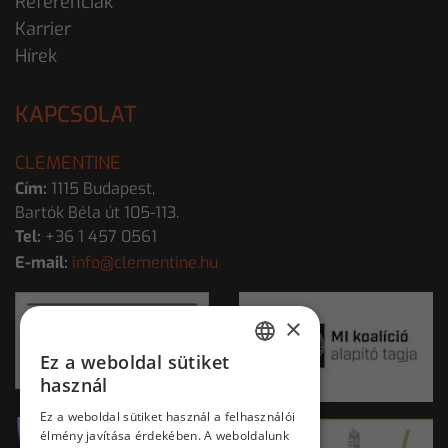
Referenciák
Karrier
Hírek
KAPCSOLAT
CLEMENTINE
Cím:
1115 Budapest,
Bartók Béla út 105-113.
Tel:
+36 1 457 0561
E-mail:
info@clementine.hu
×
Ez a weboldal sütiket
HUNGARIAN
használ
ENGLISH
Ez a weboldal sütiket használ a felhasználói
élmény javítása érdekében. A weboldalunk