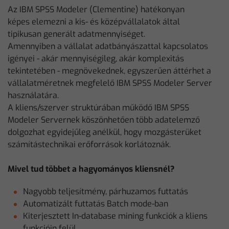
Az IBM SPSS Modeler (Clementine) hatékonyan
képes elemezni a kis- és középvállalatok által
tipikusan generált adatmennyiséget.
Amennyiben a vállalat adatbányászattal kapcsolatos
igényei - akár mennyiségileg, akár komplexitás
tekintetében - megnövekednek, egyszerűen áttérhet a
vállalatméretnek megfelelő IBM SPSS Modeler Server
használatára.
A kliens/szerver struktúrában működő IBM SPSS
Modeler Servernek köszönhetően több adatelemző
dolgozhat egyidejűleg anélkül, hogy mozgásterüket
számítástechnikai erőforrások korlátoznák.
Mivel tud többet a hagyományos kliensnél?
Nagyobb teljesítmény, párhuzamos futtatás
Automatizált futtatás Batch mode-ban
Kiterjesztett In-database mining funkciók a kliens
funkcióin felül