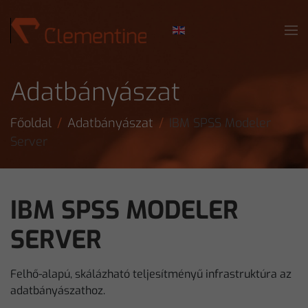
Skip to main content
Adatbányászat
Főoldal
Adatbányászat
IBM SPSS Modeler
Server
IBM SPSS MODELER
SERVER
Felhő-alapú, skálázható teljesítményű infrastruktúra az
adatbányászathoz.