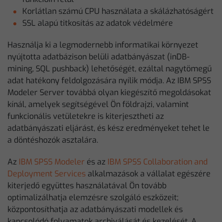
Korlátlan számú CPU használata a skálázhatóságért
SSL alapú titkosítás az adatok védelmére
Használja ki a legmodernebb informatikai környezet
nyújtotta adatbázison belüli adatbányászat (inDB-
mining, SQL pushback) lehetőségét, ezáltal nagytömegű
adat hatékony feldolgozására nyílik módja. Az IBM SPSS
Modeler Server továbbá olyan kiegészítő megoldásokat
kínál, amelyek segítségével Ön földrajzi, valamint
funkcionális vetületekre is kiterjesztheti az
adatbányászati eljárást, és kész eredményeket tehet le
a döntéshozók asztalára.
Az
IBM SPSS Modeler
és az
IBM SPSS Collaboration and
Deployment Services
alkalmazások a vállalat egészére
kiterjedő együttes használatával Ön tovább
optimalizálhatja elemzésre szolgáló eszközeit;
központosíthatja az adatbányászati modellek és
kapcsolódó folyamatok archiválását és kezelését. A