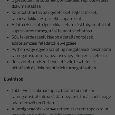
Ügyféloldali problémák pontosítása, reprodukálása,
dokumentálása
Kapcsolattartás az ügyfelekkel, fejlesztőkkel,
tanácsadókkal és projektcsapatokkal
Adatbázisokkal, riportokkal, elemzési folyamatokkal
kapcsolatos támogatási feladatok ellátása
SQL lekérdezések, kisebb adatellenőrzések,
adatelemzési feladatok elvégzése
Python vagy egyéb scripting megoldások használata
támogatási, automatizálási vagy elemzési célokra
Részvétel rendszerbevezetések, tesztelések,
oktatások és dokumentációk támogatásában
Elvárások
Több éves szakmai tapasztalat informatikai
támogatási, alkalmazástámogatási, tanácsadói vagy
adatelemzői területen
Államigazgatási környezetben szerzett tapasztalat