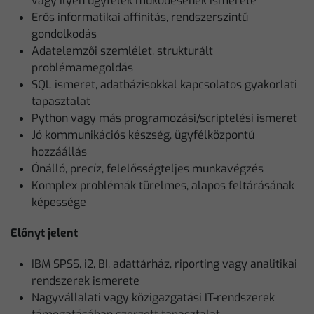
vagy ilyen ügyfelek működésének ismerete
Erős informatikai affinitás, rendszerszintű
gondolkodás
Adatelemzői szemlélet, strukturált
problémamegoldás
SQL ismeret, adatbázisokkal kapcsolatos gyakorlati
tapasztalat
Python vagy más programozási/scriptelési ismeret
Jó kommunikációs készség, ügyfélközpontú
hozzáállás
Önálló, precíz, felelősségteljes munkavégzés
Komplex problémák türelmes, alapos feltárásának
képessége
Előnyt jelent
IBM SPSS, i2, BI, adattárház, riporting vagy analitikai
rendszerek ismerete
Nagyvállalati vagy közigazgatási IT-rendszerek