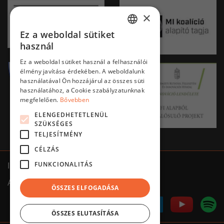
×
Ez a weboldal sütiket
HUNGARIAN
használ
ENGLISH
Ez a weboldal sütiket használ a felhasználói
élmény javítása érdekében. A weboldalunk
használatával Ön hozzájárul az összes süti
használatához, a Cookie szabályzatunknak
megfelelően.
Bővebben
ELENGEDHETETLENÜL
SZÜKSÉGES
TELJESÍTMÉNY
CÉLZÁS
FUNKCIONALITÁS
Impresszum
ÁSZF
Adatkezelés tájékoztató
ÖSSZES ELFOGADÁSA
ÖSSZES ELUTASÍTÁSA