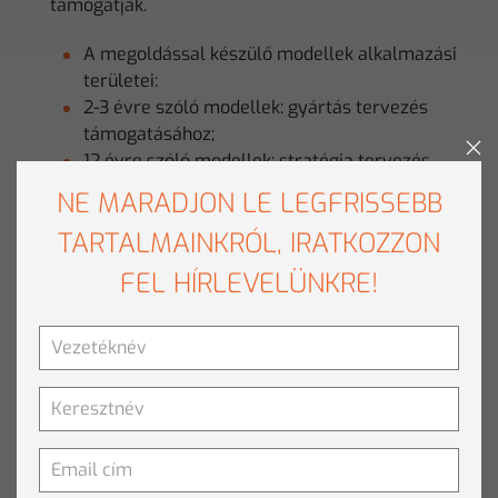
támogatják.
A megoldással készülő modellek alkalmazási
területei:
2-3 évre szóló modellek: gyártás tervezés
támogatásához;
12 évre szóló modellek: stratégia tervezés.
NE MARADJON LE LEGFRISSEBB
TARTALMAINKRÓL, IRATKOZZON
KAPCSOLÓDÓ TERMÉKEK
FEL HÍRLEVELÜNKRE!
Statisztika
KAPCSOLÓDÓ TARTALMAK
Minőségbiztosítás a piackutatásban