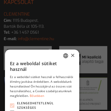
KAPCSOLAT
CLEMENTINE
Cím:
1115 Budapest,
Bartók Béla út 105-113.
Tel:
+36 1 457 0561
E-mail:
info@clementine.hu
×
Ez a weboldal sütiket
HUNGARIAN
használ
ENGLISH
Ez a weboldal sütiket használ a felhasználói
élmény javítása érdekében. A weboldalunk
használatával Ön hozzájárul az összes süti
használatához, a Cookie szabályzatunknak
megfelelően.
Bővebben
ELENGEDHETETLENÜL
SZÜKSÉGES