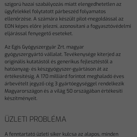
szigorú hazai szabályozás miatt elengedhetetlen az
ügyfelekkel folytatott párbeszéd folyamatos
ellenőrzése. A számára készült pilot-megoldással az
EON képes előre jelezni, azonosítani a fogyasztóvédelmi
eljárással fenyegető eseteket.
Az Egis Gyógyszergyár Zrt. magyar
gyógyszergyártó vállalat. Tevékenysége kiterjed az
originális kutatástól és generikus fejlesztéstől a
hatóanyag- és készgyógyszer-gyártáson át az
értékesítésig. A 170 milliárd forintot meghaladó éves
árbevételt jegyző cég 3 gyártóegységgel rendelkezik
Magyarországon és a világ 50 országában értékesíti
készítményeit.
ÜZLETI PROBLÉMA
A fenntartató üzleti siker kulcsa az alapos, minden