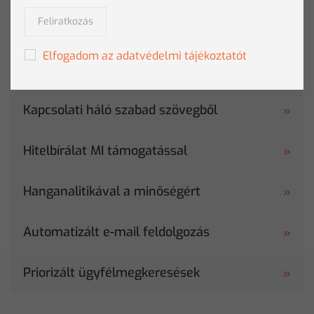
Feliratkozás
Preventív panaszkezelés
Elfogadom az adatvédelmi tájékoztatót
Többcsatornás ügyfélmérés
Kapcsolati háló szabad szövegből
Hitelbírálat MI támogatással
Hanganalitikával a minőségért
Automatizált e-mail feldolgozás
Priorizált ügyfélmegkeresések