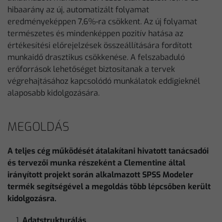
hibaarány az új, automatizált folyamat
eredményeképpen 7,6%-ra csökkent. Az új folyamat
természetes és mindenképpen pozitív hatása az
értékesítési előrejelzések összeállítására fordított
munkaidő drasztikus csökkenése. A felszabaduló
erőforrások lehetőséget biztosítanak a tervek
végrehajtásához kapcsolódó munkálatok eddigieknél
alaposabb kidolgozására.
MEGOLDÁS
A teljes cég működését átalakítani hivatott tanácsadói
és tervezői munka részeként a Clementine által
irányított projekt során alkalmazott SPSS Modeler
termék segítségével a megoldás több lépcsőben került
kidolgozásra.
Adatstrukturálás