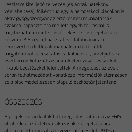
részletre kiterjedő tervezés (és annak hatékony
végrehajtása). Miként tud egy, a nemzetközi piacokon is
aktív gyógyszergyár az értékesítési munkatársak
szakmai tapasztalata mellett egyéb forrásból is
megbízható termelési és értékesítési előrejelzéseket
készíteni? A cégnél használt vállalatirányítási
rendszerbe a kollegák manuálisan töltötték ki a
forgalommal kapcsolatos kalkulációkat, amelyek sok
esetben nélkülözték az adatok elemzését, és sokkal
inkább becsléseket jelentettek. A megoldást az évek
során felhalmozódott vonatkozó információk elemzésén
és a piac modellezésén alapuló eszköztár jelentené.
ÖSSZEGZÉS
A projekt során kialakított megoldás hatására az EGIS
által eddig az üzleti várakozások előrejelzéséhez
alkalmazott manuális tervezés után észlelt 19,1%-os