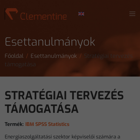
Skip to main content
Esettanulmányok
Főoldal
Esettanulmányok
Stratégiai tervezés
támogatása
STRATÉGIAI TERVEZÉS
TÁMOGATÁSA
Termék:
IBM SPSS Statistics
Energiaszolgáltatási szektor képviselői számára a