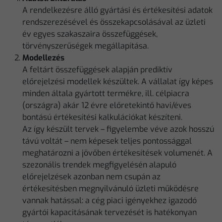
A rendelkezésre álló gyártási és értékesítési adatok
rendszerezésével és összekapcsolásával az üzleti
év egyes szakaszaira összefüggések,
törvényszerűségek megállapítása.
Modellezés
A feltárt összefüggések alapján prediktív
előrejelzési modellek készültek. A vállalat így képes
minden általa gyártott termékre, ill. célpiacra
(országra) akár 12 évre előretekintő havi/éves
bontású értékesítési kalkulációkat készíteni.
Az így készült tervek – figyelembe véve azok hosszú
távú voltát – nem képesek teljes pontossággal
meghatározni a jövőben értékesítések volumenét. A
szezonális trendek megfigyelésén alapuló
előrejelzések azonban nem csupán az
értékesítésben megnyilvánuló üzleti működésre
vannak hatással: a cég piaci igényekhez igazodó
gyártói kapacitásának tervezését is hatékonyan