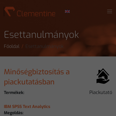
Skip to main content
Esettanulmányok
Főoldal
Esettanulmányok
Minőségbiztosítás a
piackutatásban
Piackutató
Termékek:
IBM SPSS Text Analytics
Megoldás: