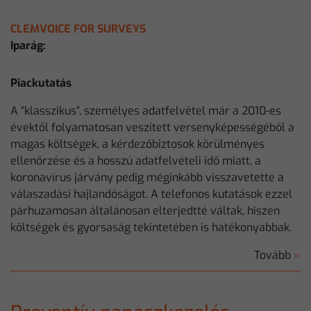
CLEMVOICE FOR SURVEYS
Iparág:
Piackutatás
A “klasszikus”, személyes adatfelvétel már a 2010-es
évektől folyamatosan veszített versenyképességéből a
magas költségek, a kérdezőbiztosok körülményes
ellenőrzése és a hosszú adatfelvételi idő miatt, a
koronavírus járvány pedig méginkább visszavetette a
válaszadási hajlandóságot. A telefonos kutatások ezzel
párhuzamosan általánosan elterjedtté váltak, hiszen
költségek és gyorsaság tekintetében is hatékonyabbak.
Tovább
»