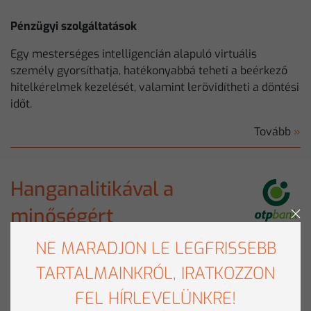
Pénzügyi szolgáltatások
Egy mesterséges intelligencián alapuló virtuális
személy gyorsíthatja, hatékonyabbá teheti a beérkező
hitelkérelmek kezelését, valamint lerövidítheti a döntési
időt.
Tovább
»
Hanganalitikával a
minőségért
OTP Bank Nyrt.
Termékek:
NE MARADJON LE LEGFRISSEBB
TARTALMAINKRÓL, IRATKOZZON
IBM SPSS Modeler
FEL HÍRLEVELÜNKRE!
IBM SPSS Text Analytics