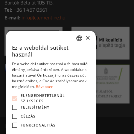
Bartók Béla út 105-113.
Tel:
+36 1 457 0561
E-mail:
info@clementine.hu
×
Ez a weboldal sütiket
HUNGARIAN
használ
ENGLISH
Ez a weboldal sütiket használ a felhasználói
élmény javítása érdekében. A weboldalunk
használatával Ön hozzájárul az összes süti
használatához, a Cookie szabályzatunknak
megfelelően.
Bővebben
ELENGEDHETETLENÜL
SZÜKSÉGES
TELJESÍTMÉNY
CÉLZÁS
FUNKCIONALITÁS
Impresszum
ÁSZF