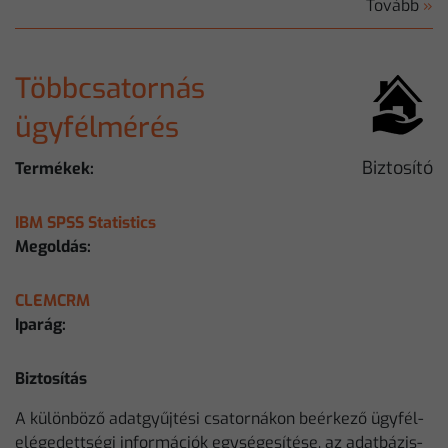
Tovább
»
Többcsatornás
ügyfélmérés
Biztosító
Termékek:
IBM SPSS Statistics
Megoldás:
CLEMCRM
Iparág:
Biztosítás
A különböző adatgyűjtési csatornákon beérkező ügyfél-
elégedettségi információk egységesítése, az adatbázis-