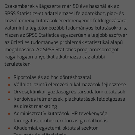
Szakemberek világszerte már 50 éve használják az
SPSS Statistics-et adatelemzési feladatokhoz, piac- és
közvélemény kutatások eredményének feldolgozására,
valamint a legkülönbözőbb tudományos kutatásokra is,
hiszen az SPSS Statistics egyszerűen a legjobb szoftver
az üzleti és tudományos problémák statisztikai alapú
megoldására. Az SPSS Statistics programcsomagot
nagy hagyományokkal alkalmazzák az alábbi
területeken:
Riportolás és ad hoc döntéshozatal
Vállalati szintű elemzési alkalmazások fejlesztése
Orvosi, klinikai, gazdasági és társadalomkutatások
Kérdőíves felmérések, piackutatások feldolgozása
és direkt marketing
Adminisztratív kutatások, HR tevékenység
támogatás, emberi erőforrás-gazdálkodás
Akadémiai, egyetemi, oktatási szektor