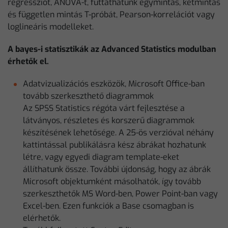
regressziót, ANOVA-t, futtathatunk egymintás, kétmintás
és független mintás T-próbát, Pearson-korrelációt vagy
loglineáris modelleket.
A bayes-i statisztikák az Advanced Statistics modulban
érhetők el.
Adatvizualizációs eszközök, Microsoft Office-ban
tovább szerkeszthető diagrammok
Az SPSS Statistics régóta várt fejlesztése a
látványos, részletes és korszerű diagrammok
készítésének lehetősége. A 25-ös verzióval néhány
kattintással publikálásra kész ábrákat hozhatunk
létre, vagy egyedi diagram template-eket
állíthatunk össze. További újdonság, hogy az ábrák
Microsoft objektumként másolhatók, így tovább
szerkeszthetők MS Word-ben, Power Point-ban vagy
Excel-ben. Ezen funkciók a Base csomagban is
elérhetők.