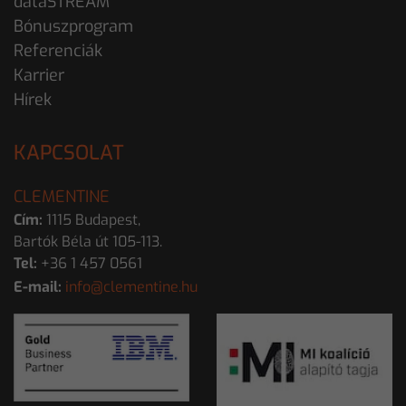
dataSTREAM
Bónuszprogram
Referenciák
Karrier
Hírek
KAPCSOLAT
CLEMENTINE
Cím:
1115 Budapest,
Bartók Béla út 105-113.
Tel:
+36 1 457 0561
E-mail:
info@clementine.hu