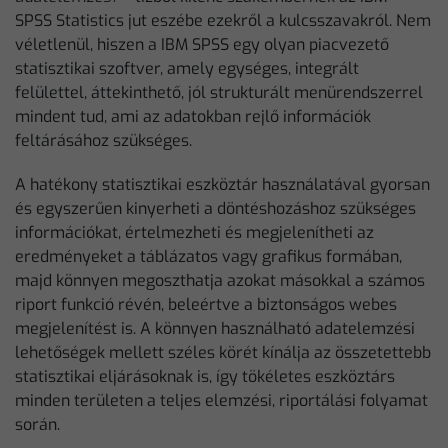
SPSS Statistics jut eszébe ezekről a kulcsszavakról. Nem
véletlenül, hiszen a IBM SPSS egy olyan piacvezető
statisztikai szoftver, amely egységes, integrált
felülettel, áttekinthető, jól strukturált menürendszerrel
mindent tud, ami az adatokban rejlő információk
feltárásához szükséges.
A hatékony statisztikai eszköztár használatával gyorsan
és egyszerűen kinyerheti a döntéshozáshoz szükséges
információkat, értelmezheti és megjelenítheti az
eredményeket a táblázatos vagy grafikus formában,
majd könnyen megoszthatja azokat másokkal a számos
riport funkció révén, beleértve a biztonságos webes
megjelenítést is. A könnyen használható adatelemzési
lehetőségek mellett széles körét kínálja az összetettebb
statisztikai eljárásoknak is, így tökéletes eszköztárs
minden területen a teljes elemzési, riportálási folyamat
során.