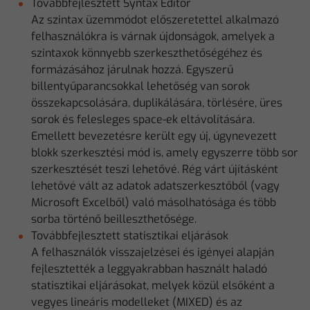
Továbbfejlesztett Syntax Editor
Az szintax üzemmódot előszeretettel alkalmazó
felhasználókra is várnak újdonságok, amelyek a
szintaxok könnyebb szerkeszthetőségéhez és
formázásához járulnak hozzá. Egyszerű
billentyűparancsokkal lehetőség van sorok
összekapcsolására, duplikálására, törlésére, üres
sorok és felesleges space-ek eltávolítására.
Emellett bevezetésre került egy új, úgynevezett
blokk szerkesztési mód is, amely egyszerre több sor
szerkesztését teszi lehetővé. Rég várt újításként
lehetővé vált az adatok adatszerkesztőből (vagy
Microsoft Excelből) való másolhatósága és több
sorba történő beilleszthetősége.
Továbbfejlesztett statisztikai eljárások
A felhasználók visszajelzései és igényei alapján
fejlesztették a leggyakrabban használt haladó
statisztikai eljárásokat, melyek közül elsőként a
vegyes lineáris modelleket (MIXED) és az