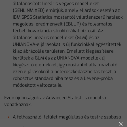
általánosított lineáris vegyes modelleket
(GENLINMIXED) említjük, amely eljárások esetén az
IBM SPSS Statistics mostantól véletlenszerű hatások
megoldási eredményeit (EBLUP) és folyamatos
térbeli kovariancia-struktúrákat biztosít. Az
általános lineáris modelleket (GLM) és az
UNIANOVA-eljárásokat is új funkciókkal egészítették
ki az ábrázolás területén. Emellett kiegészítésre
kerültek a GLM és az UNIANOVA-modellek új
kiegészítő elemekkel, így mostantól alkalmazható
ezen eljárásoknál a heteroszkedaszticitás teszt, a
robosztus standard hiba tesz és a Levene-próba
módosított változata is.
Ezen újdonságok az Advanced Statistics modulra
vonatkoznak.
A felhasználói felület megújulása és testre szabása