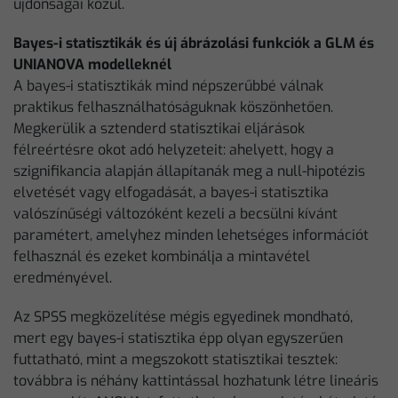
újdonságai közül.
Bayes-i statisztikák és új ábrázolási funkciók a GLM és
UNIANOVA modelleknél
A bayes-i statisztikák mind népszerűbbé válnak
praktikus felhasználhatóságuknak köszönhetően.
Megkerülik a sztenderd statisztikai eljárások
félreértésre okot adó helyzeteit: ahelyett, hogy a
szignifikancia alapján állapítanák meg a null-hipotézis
elvetését vagy elfogadását, a bayes-i statisztika
valószínűségi változóként kezeli a becsülni kívánt
paramétert, amelyhez minden lehetséges információt
felhasznál és ezeket kombinálja a mintavétel
eredményével.
Az SPSS megközelítése mégis egyedinek mondható,
mert egy bayes-i statisztika épp olyan egyszerűen
futtatható, mint a megszokott statisztikai tesztek:
továbbra is néhány kattintással hozhatunk létre lineáris