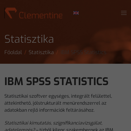
Skip to main content
Statisztika
Főoldal
Statisztika
IBM SPSS Statistics
IBM SPSS STATISTICS
Statisztikai szoftver egységes, integrált felülettel,
áttekinthető, jólstrukturált menürendszerrel az
adatokban rejlő információk feltárásához.
Statisztikai kimutatás, szignifikanciavizsgálat,
adatelemzés?
– tízből kilenc szakembernek az IBM