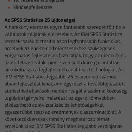
Tervezés és előrejelzés
Minőségfejlesztés
Az SPSS Statistics 25 újdonságai
A hatékony elemzés egyre fontosabb szerepet tölt be a
vállalatok céljainak elérésében. Az IBM SPSS Statistics
termékcsalád biztosítja azon legfontosabb funkciókat,
amelyek az end-to-end elemzésekhez szükségesek.
Folyamatos fejlesztések biztosítják, hogy az elemzők és
üzleti felhasználók minél szélesebb köre garantáltan
birtokolhassa a legfejlettebb analitikai technológiát. Az
IBM SPSS Statistics legújabb, 25-ös verziója számos
olyan fejlesztést kínál, ami egyrészt a továbbfejlesztett
statisztikai eljárások mentén reagál a szakmai közösség
legújabb igényeire, másrészt az egyre könnyebben
elkészíthető adatvizualizációs lehetőségekkel
egyszerűbbé teszi az eredmények disszeminációját. A
következőkben csak néhány meghatározó témát
emelünk ki az IBM SPSS Statistics legújabb verziójának