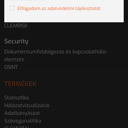
Elfogadom az adatvédelmi tájékoztatót
Kockázatkezelés
CLEMRISK
Security
Dokumentumfeldolgozás és kapcsolatháló-
elemzés
OSINT
TERMÉKEK
Statisztika
Hálózatvizualizáció
Adatbányászat
Szöveganalitika