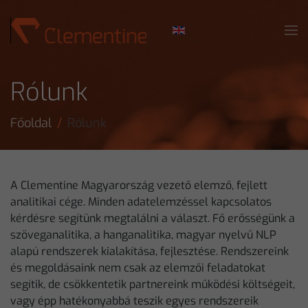
Skip to main content
Rólunk
Főoldal
Rólunk
A Clementine Magyarország vezető elemző, fejlett
analitikai cége. Minden adatelemzéssel kapcsolatos
kérdésre segítünk megtalálni a választ. Fő erősségünk a
szöveganalitika, a hanganalitika, magyar nyelvű NLP
alapú rendszerek kialakítása, fejlesztése. Rendszereink
és megoldásaink nem csak az elemzői feladatokat
segítik, de csökkentetik partnereink működési költségeit,
vagy épp hatékonyabbá teszik egyes rendszereik