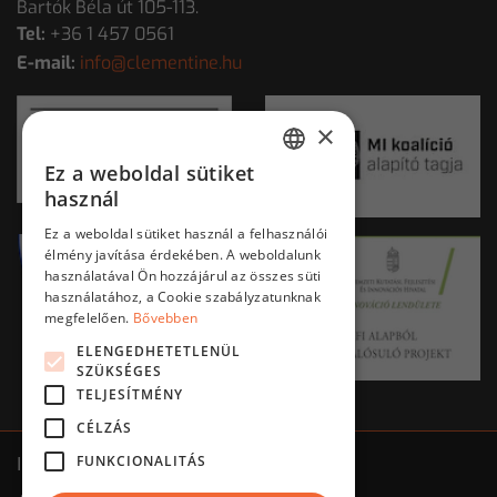
Bartók Béla út 105-113.
Tel:
+36 1 457 0561
E-mail:
info@clementine.hu
×
Ez a weboldal sütiket
HUNGARIAN
használ
ENGLISH
Ez a weboldal sütiket használ a felhasználói
élmény javítása érdekében. A weboldalunk
használatával Ön hozzájárul az összes süti
használatához, a Cookie szabályzatunknak
megfelelően.
Bővebben
ELENGEDHETETLENÜL
SZÜKSÉGES
TELJESÍTMÉNY
CÉLZÁS
FUNKCIONALITÁS
Impresszum
ÁSZF