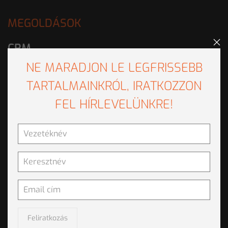
MEGOLDÁSOK
CRM
NE MARADJON LE LEGFRISSEBB
CLEMCRM
TARTALMAINKRÓL, IRATKOZZON
Ügyfélszolgálat
FEL HÍRLEVELÜNKRE!
CLEMVOICE
EMILIA
Hanga - A hangvezérelt IVR
Integráció
Python integráció az IBM SPSS Modeler szoftverbe
R integráció
Feliratkozás