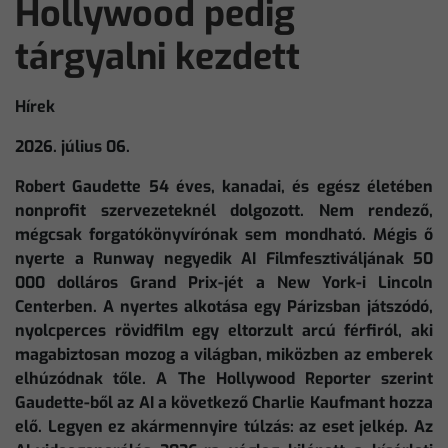
Hollywood pedig
tárgyalni kezdett
Hírek
2026. július 06.
Robert Gaudette 54 éves, kanadai, és egész életében
nonprofit szervezeteknél dolgozott. Nem rendező,
mégcsak forgatókönyvírónak sem mondható. Mégis ő
nyerte a Runway negyedik AI Filmfesztiváljának 50
000 dolláros Grand Prix-jét a New York-i Lincoln
Centerben. A nyertes alkotása egy Párizsban játszódó,
nyolcperces rövidfilm egy eltorzult arcú férfiról, aki
magabiztosan mozog a világban, miközben az emberek
elhúzódnak tőle. A The Hollywood Reporter szerint
Gaudette-ből az AI a következő Charlie Kaufmant hozza
elő. Legyen ez akármennyire túlzás: az eset jelkép. Az