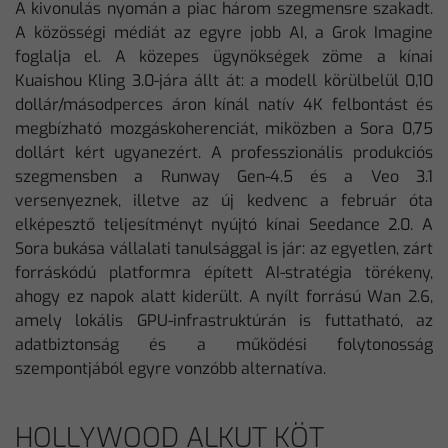
A kivonulás nyomán a piac három szegmensre szakadt.
A közösségi médiát az egyre jobb AI, a Grok Imagine
foglalja el. A közepes ügynökségek zöme a kínai
Kuaishou Kling 3.0-jára állt át: a modell körülbelül 0,10
dollár/másodperces áron kínál natív 4K felbontást és
megbízható mozgáskoherenciát, miközben a Sora 0,75
dollárt kért ugyanezért. A professzionális produkciós
szegmensben a Runway Gen-4.5 és a Veo 3.1
versenyeznek, illetve az új kedvenc a február óta
elképesztő teljesítményt nyújtó kínai Seedance 2.0. A
Sora bukása vállalati tanulsággal is jár: az egyetlen, zárt
forráskódú platformra épített AI-stratégia törékeny,
ahogy ez napok alatt kiderült. A nyílt forrású Wan 2.6,
amely lokális GPU-infrastruktúrán is futtatható, az
adatbiztonság és a működési folytonosság
szempontjából egyre vonzóbb alternatíva.
HOLLYWOOD ALKUT KÖT