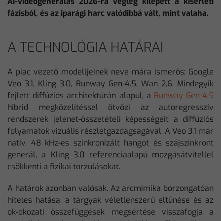
AI-videogenerálás 2026-ra végleg kilépett a kísérleti
fázisból, és az iparági harc valódibbá vált, mint valaha.
A TECHNOLÓGIA HATÁRAI
A piac vezető modelljeinek neve mára ismerős: Google
Veo 3.1, Kling 3.0, Runway Gen-4.5, Wan 2.6. Mindegyik
fejlett diffúziós architektúrán alapul, a
Runway Gen-4.5
hibrid megközelítéssel ötvözi az autoregresszív
rendszerek jelenet-összetételi képességeit a diffúziós
folyamatok vizuális részletgazdagságával. A Veo 3.1 már
natív, 48 kHz-es szinkronizált hangot és szájszinkront
generál, a Kling 3.0 referenciaalapú mozgásátvitellel
csökkenti a fizikai torzulásokat.
A határok azonban valósak. Az arcmimika borzongatóan
hiteles hatása, a tárgyak véletlenszerű eltűnése és az
ok-okozati összefüggések megsértése visszafogja a