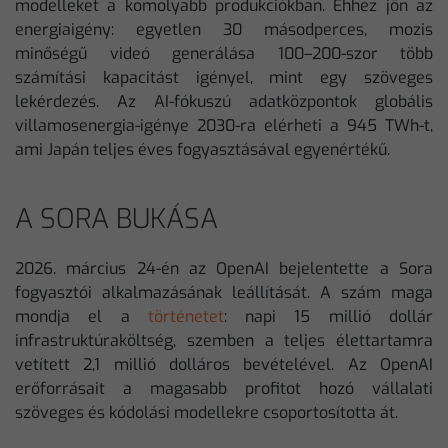
modelleket a komolyabb produkciókban. Ehhez jön az
energiaigény: egyetlen 30 másodperces, mozis
minőségű videó generálása 100–200-szor több
számítási kapacitást igényel, mint egy szöveges
lekérdezés. Az AI-fókuszú adatközpontok globális
villamosenergia-igénye 2030-ra elérheti a 945 TWh-t,
ami Japán teljes éves fogyasztásával egyenértékű.
A SORA BUKÁSA
2026. március 24-én az OpenAI bejelentette a Sora
fogyasztói alkalmazásának leállítását. A szám maga
mondja el a
történetet
: napi 15 millió dollár
infrastruktúraköltség, szemben a teljes élettartamra
vetített 2,1 millió dolláros bevételével. Az OpenAI
erőforrásait a magasabb profitot hozó vállalati
szöveges és kódolási modellekre csoportosította át.