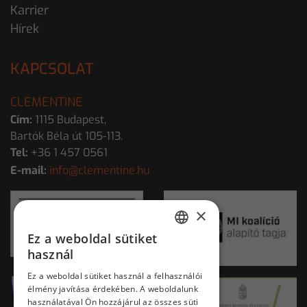
Karrier
Hírek
KAPCSOLAT
CLEMENTINE
Cím:
1115 Budapest,
Bartók Béla út 105-113.
Tel:
+36 1 457 0561
E-mail:
info@clementine.hu
×
Ez a weboldal sütiket
HUNGARIAN
használ
ENGLISH
Ez a weboldal sütiket használ a felhasználói
élmény javítása érdekében. A weboldalunk
használatával Ön hozzájárul az összes süti