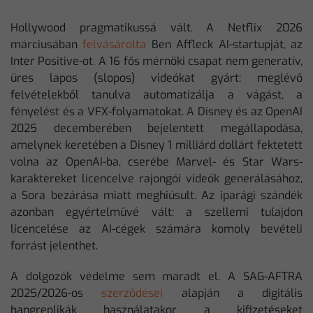
Hollywood pragmatikussá vált. A Netflix 2026
márciusában
felvásárolta
Ben Affleck AI-startupját, az
Inter Positive-ot. A 16 fős mérnöki csapat nem generatív,
üres lapos (slopos) videókat gyárt: meglévő
felvételekből tanulva automatizálja a vágást, a
fényelést és a VFX-folyamatokat. A Disney és az OpenAI
2025 decemberében bejelentett megállapodása,
amelynek keretében a Disney 1 milliárd dollárt fektetett
volna az OpenAI-ba, cserébe Marvel- és Star Wars-
karaktereket licencelve rajongói videók generálásához,
a Sora bezárása miatt meghiúsult. Az iparági szándék
azonban egyértelművé vált: a szellemi tulajdon
licencelése az AI-cégek számára komoly bevételi
forrást jelenthet.
A dolgozók védelme sem maradt el. A SAG-AFTRA
2025/2026-os
szerződései
alapján a digitális
hangreplikák használatakor a kifizetéseket