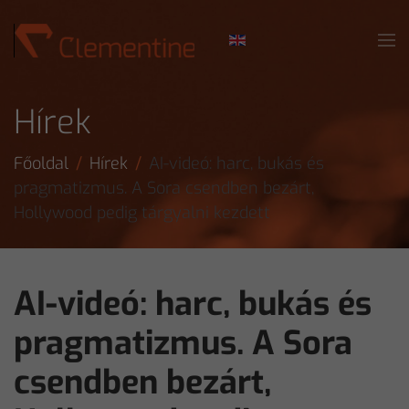
Skip to main content
Hírek
Főoldal
Hírek
AI-videó: harc, bukás és
pragmatizmus. A Sora csendben bezárt,
Hollywood pedig tárgyalni kezdett
AI-videó: harc, bukás és
pragmatizmus. A Sora
csendben bezárt,