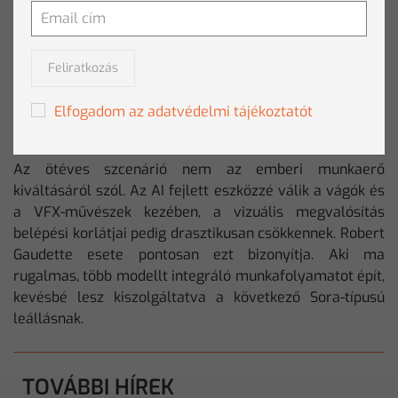
tucatnyi variációt generálnak egyetlen termék
promóciójához. Csak a TikTok már 1,3 milliárd videót
látott el AI-címkével, míg az Instagram Reels-nél a
feedek több mint fele (50–59%) tartalmazhat
Feliratkozás
valamilyen szintetikus vagy AI-támogatott elemet (pl.
generált képeket, automatikus vágásokat, AI-
Elfogadom az adatvédelmi tájékoztatót
hangalámondást).
Az ötéves szcenárió nem az emberi munkaerő
kiváltásáról szól. Az AI fejlett eszközzé válik a vágók és
a VFX-művészek kezében, a vizuális megvalósítás
belépési korlátjai pedig drasztikusan csökkennek. Robert
Gaudette esete pontosan ezt bizonyítja. Aki ma
rugalmas, több modellt integráló munkafolyamatot épít,
kevésbé lesz kiszolgáltatva a következő Sora-típusú
leállásnak.
TOVÁBBI HÍREK