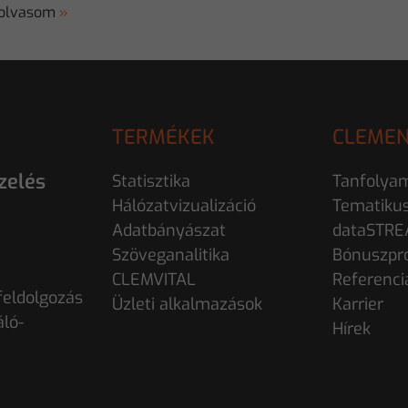
 olvasom
»
TERMÉKEK
CLEMEN
zelés
Statisztika
Tanfolya
Hálózatvizualizáció
Tematiku
Adatbányászat
dataSTR
Szöveganalitika
Bónuszpr
CLEMVITAL
Referenci
eldolgozás
Üzleti alkalmazások
Karrier
áló-
Hírek