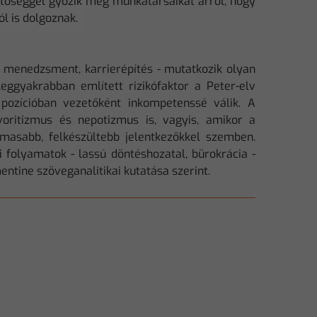
hetőséggel győzik meg munkatársaikat arról, hogy
l is dolgoznak.
, menedzsment, karrierépítés - mutatkozik olyan
eggyakrabban említett rizikófaktor a Peter-elv
 pozícióban vezetőként inkompetenssé válik. A
ritizmus és nepotizmus is, vagyis, amikor a
lmasabb, felkészültebb jelentkezőkkel szemben.
 folyamatok - lassú döntéshozatal, bürokrácia -
ntine szöveganalitikai kutatása szerint.