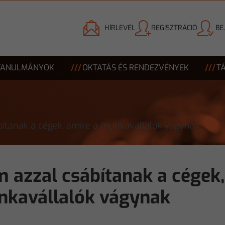
HÍRLEVÉL
REGISZTRÁCIÓ
BE
TANULMÁNYOK
OKTATÁS ÉS RENDEZVÉNYEK
T
ítanak a cégek, amire a munkavállalók vágynak
 azzal csábítanak a cégek,
kavállalók vágynak