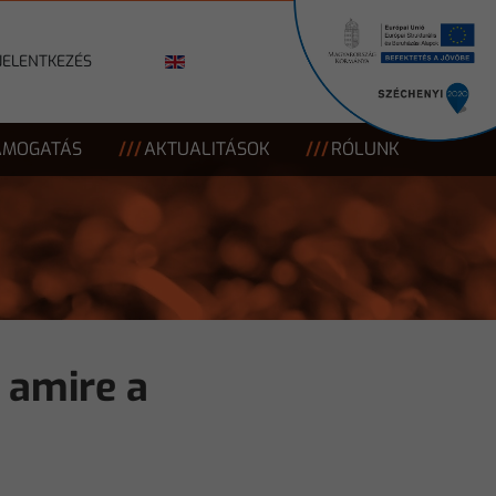
JELENTKEZÉS
ÁMOGATÁS
AKTUALITÁSOK
RÓLUNK
 amire a