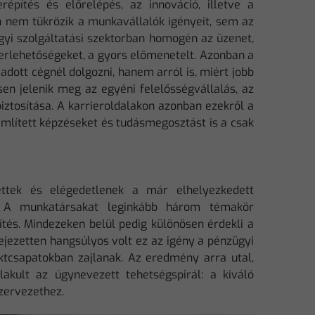
répítés és előrelépés, az innováció, illetve a
 nem tükrözik a munkavállalók igényeit, sem az
gyi szolgáltatási szektorban homogén az üzenet,
ierlehetőségeket, a gyors előmenetelt. Azonban a
 adott cégnél dolgozni, hanem arról is, miért jobb
sen jelenik meg az egyéni felelősségvállalás, az
ztosítása. A karrieroldalakon azonban ezekről a
említett képzéseket és tudásmegosztást is a csak
ettek és elégedetlenek a már elhelyezkedett
. A munkatársakat leginkább három témakör
pítés. Mindezeken belül pedig különösen érdekli a
fejezetten hangsúlyos volt ez az igény a pénzügyi
ktcsapatokban zajlanak. Az eredmény arra utal,
akult az úgynevezett tehetségspirál: a kiváló
zervezethez.