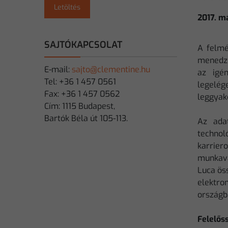
Letöltés
2017. m
SAJTÓKAPCSOLAT
A felmé
menedzs
E-mail:
sajto@clementine.hu
az igé
Tel: +36 1 457 0561
legelé
Fax: +36 1 457 0562
leggyako
Cím: 1115 Budapest,
Bartók Béla út 105-113.
Az adat
technol
karrier
munkavá
Luca ös
elektr
országb
Felelős