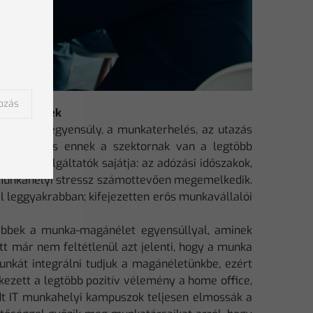
kozás
égedettebbek
agánélet egyensúly, a munkaterhelés, az utazás
csolatban is ennek a szektornak van a legtöbb
adási szolgáltatók sajátja: az adózási időszakok,
a munkahelyi stressz számottevően megemelkedik.
el leggyakrabban; kifejezetten erős munkavállalói
tebbek a munka-magánélet egyensúllyal, aminek
t már nem feltétlenül azt jelenti, hogy a munka
unkát integrálni tudjuk a magánéletünkbe, ezért
kezett a legtöbb pozitív vélemény a home office,
edt IT munkahelyi kampuszok teljesen elmossák a