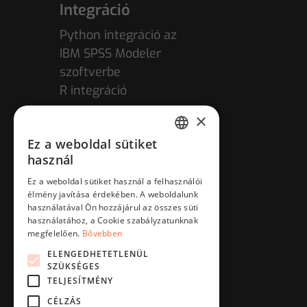
Integráció
Python integráció az
IBM SPSS Modeler
szoftverbe
R integráció
×
Ez a weboldal sütiket
HUNGARIAN
használ
ENGLISH
Ez a weboldal sütiket használ a felhasználói
élmény javítása érdekében. A weboldalunk
használatával Ön hozzájárul az összes süti
használatához, a Cookie szabályzatunknak
megfelelően.
Bővebben
ELENGEDHETETLENÜL
SZÜKSÉGES
TELJESÍTMÉNY
CÉLZÁS