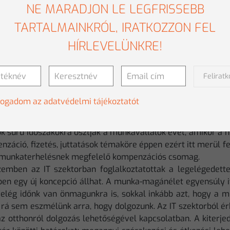
NE MARADJON LE LEGFRISSEBB
TARTALMAINKRÓL, IRATKOZZON FEL
HÍRLEVELÜNKRE!
Felirat
gyi szektor a legstresszesebb, az IT munkavállalók a legel
, pénzügyi szektor mutatja a legegyedibb képet: a munka-m
fogadom az adatvédelmi tájékoztatót
aköre itt emelkedik ki leginkább, és az ügyfelekkel kap
ése. Ez különösen a könyvvizsgálati, adó- és pénzügyi tanács
ők sűrű időszakokra osztják a munkavállalók évét, amikor 
záció, fizetés, juttatások témaköre éppen ezért itt merül f
 munkaterhelésnek megfelelő kompenzációs csomag.
zemben az IT szektorban foglalkoztatottak a legelégedet
ben egy új koncepció állhat. A munka-magánélet egyensúly it
 elég időnk van önmagunkra is, sokkal inkább azt, hogy a m
 rá sem eszmélünk arra, hogy dolgozunk. Az IT szektorból ér
az otthonról dolgozás lehetőségével kapcsolatban. A kiterj