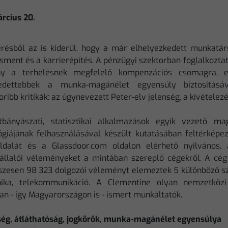
árcius 20.
résből az is kiderül, hogy a már elhelyezkedett munkatár
ment és a karrierépítés. A pénzügyi szektorban foglalkoztato
ny a terhelésnek megfelelő kompenzációs csomagra, 
gedettebbek a munka-magánélet egyensúly biztosításá
ribb kritikák: az úgynevezett Peter-elv jelenség, a kivételezé
bányászati, statisztikai alkalmazások egyik vezető mag
ógiájának felhasználásával készült kutatásában feltérképe
oldalát és a Glassdoor.com oldalon elérhető nyilvános
llalói véleményeket a mintában szereplő cégekről. A cé
szesen 98 323 dolgozói véleményt elemeztek 5 különböző szek
onika, telekommunikáció. A Clementine olyan nemzetköz
an - így Magyarországon is - ismert munkáltatók.
ség, átláthatóság, jogkörök, munka-magánélet egyensúlya