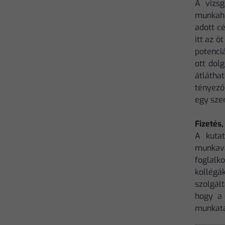
A vizsg
munkahe
adott c
itt az 
potenciá
ott dol
átlátha
tényező
egy szer
Fizetés
A kutat
munkav
foglalko
kollégák
szolgál
hogy a 
munkatá