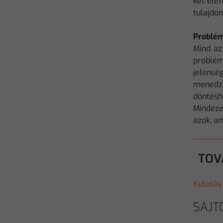
két éle
tulajdo
Problém
Mind az
problém
jelensé
menedzs
döntésh
Mindeze
azok, a
TOV
Kutatás
SAJT