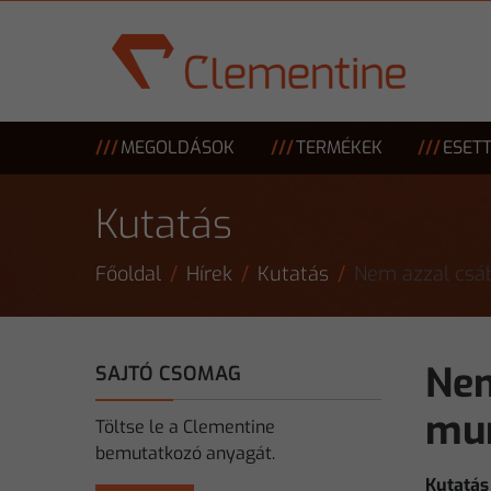
Skip to main content
MEGOLDÁSOK
TERMÉKEK
ESET
Kutatás
Főoldal
Hírek
Kutatás
Nem azzal csáb
Nem
SAJTÓ CSOMAG
mun
Töltse le a Clementine
bemutatkozó anyagát.
Kutatás