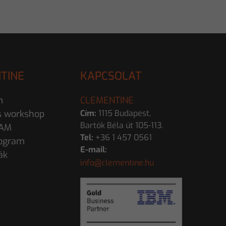
TINE
KAPCSOLAT
m
CLEMENTINE
s workshop
Cím:
1115 Budapest,
Bartók Béla út 105-113.
EAM
Tel:
+36 1 457 0561
ogram
E-mail:
ák
info@clementine.hu