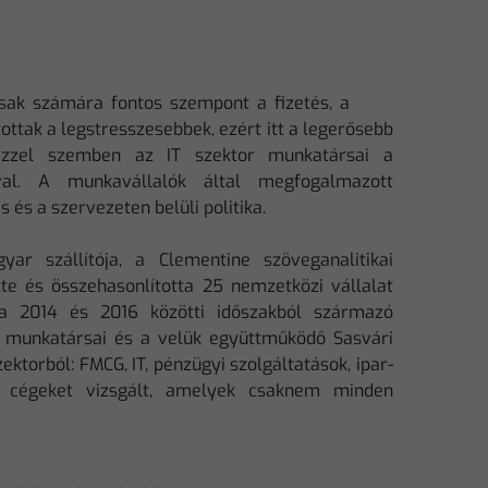
sak számára fontos szempont a fizetés, a
ttak a legstresszesebbek, ezért itt a legerősebb
ezzel szemben az IT szektor munkatársai a
val. A munkavállalók által megfogalmazott
s és a szervezeten belüli politika.
yar szállítója, a Clementine szöveganalitikai
zte és összehasonlította 25 nemzetközi vállalat
, a 2014 és 2016 közötti időszakból származó
g munkatársai és a velük együttműködő Sasvári
torból: FMCG, IT, pénzügyi szolgáltatások, ipar-
i cégeket vizsgált, amelyek csaknem minden