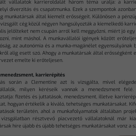
ált vállalatok karrieroldalát három téma uralja: a karrie
lyi diverzitás és csapatmunka. Ezek a szempontok azonban
ég munkatársak által kiemelt erősségeit. Különösen a pénzü
öt vizsgált cég közül négyen hangsúlyozták a kiemelkedő karr
lis jelölteket nem csupán arról kell meggyőzni, miért jó egy
gozni, mint máshol. A munkavállalói igények között erőtelje
tóság, az autonómia és a munka-magánélet egyensúlyának bi
kről alig esett szó. Ahogy a munkatársak által erősségként 
vezet emelte ki erőteljesen.
, menedzsment, karrierépítés
ás során a Clementine azt is vizsgálta, mivel eléged
állalók, milyen kéréseik vannak a menedzsment felé
ztatja: fizetés és juttatások, menedzsment, illetve karrieré
at, hogyan értékelik a kiváló, tehetséges munkatársakat. Ki
tatások területén, ahol a munkafolyamatok általában proje
vizsgálatban résztvevő piacvezető vállalatoknál már kial
rsak híre újabb és újabb tehetséges munkatársakat vonz a s