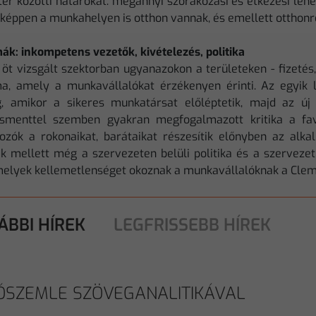
ttér közötti határokat: megannyi szórakozási és étkezési le
nképpen a munkahelyen is otthon vannak, és emellett otthonró
ák: inkompetens vezetők, kivételezés, politika
 öt vizsgált szektorban ugyanazokon a területeken - fizetés
a, amely a munkavállalókat érzékenyen érinti. Az egyik l
g, amikor a sikeres munkatársat előléptetik, majd az új
menttel szemben gyakran megfogalmazott kritika a favo
ozók a rokonaikat, barátaikat részesítik előnyben az alka
k mellett még a szervezeten belüli politika és a szervezeti
melyek kellemetlenséget okoznak a munkavállalóknak a Cleme
ÁBBI HÍREK
LEGFRISSEBB HÍREK
ÓSZEMLE SZÖVEGANALITIKÁVAL