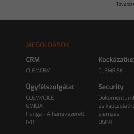
Tovább
MEGOLDÁSOK
CRM
Kockázatke
CLEMCRM
CLEMRISK
Ügyfélszolgálat
Security
CLEMVOICE
Dokumentumf
EMILIA
és kapcsolath
Hanga - A hangvezérelt
elemzés
IVR
OSINT