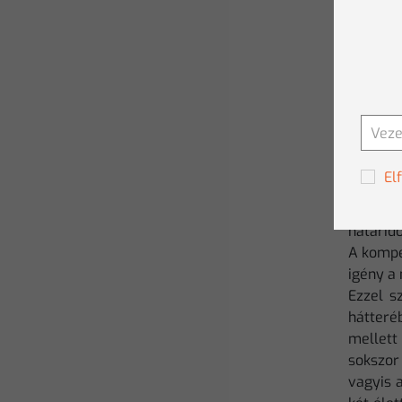
A pénzü
A banki
El
problém
ellenérz
határid
A kompen
igény a
Ezzel s
hátteré
mellett
sokszor
vagyis 