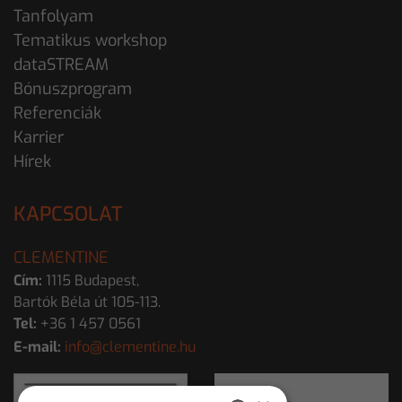
Tanfolyam
Tematikus workshop
dataSTREAM
Bónuszprogram
Referenciák
Karrier
Hírek
KAPCSOLAT
CLEMENTINE
Cím:
1115 Budapest,
Bartók Béla út 105-113.
Tel:
+36 1 457 0561
E-mail:
info@clementine.hu