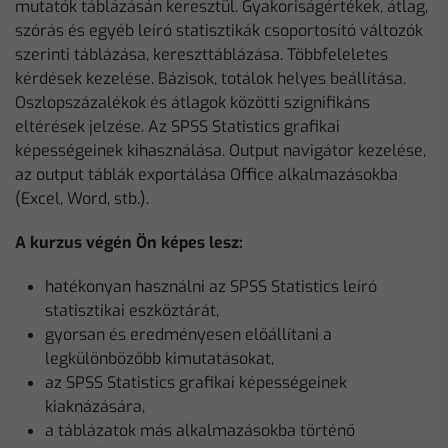
mutatók táblázásán keresztül. Gyakoriságértékek, átlag,
szórás és egyéb leíró statisztikák csoportosító változók
szerinti táblázása, kereszttáblázása. Többfeleletes
kérdések kezelése. Bázisok, totálok helyes beállítása.
Oszlopszázalékok és átlagok közötti szignifikáns
eltérések jelzése. Az SPSS Statistics grafikai
képességeinek kihasználása. Output navigátor kezelése,
az output táblák exportálása Office alkalmazásokba
(Excel, Word, stb.).
A kurzus végén Ön képes lesz:
hatékonyan használni az SPSS Statistics leíró
statisztikai eszköztárát,
gyorsan és eredményesen előállítani a
legkülönbözőbb kimutatásokat,
az SPSS Statistics grafikai képességeinek
kiaknázására,
a táblázatok más alkalmazásokba történő