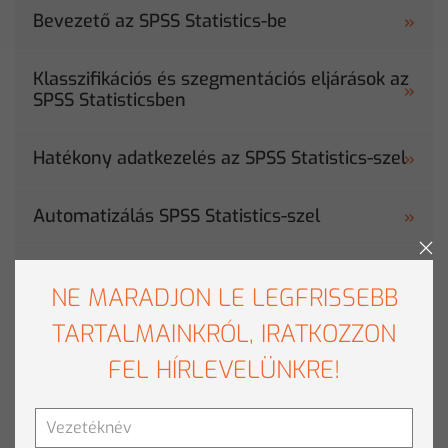
Bevezető az SPSS Statistics-be
Klasszifikációs és szegmentációs eljárások az
SPSS Statisticsben
Hatékony adatkezelés az SPSS Statistics-szel
Automatizálás SPSS Statistics-szel
Korreláció alapú eljárások az SPSS Statistics-
NE MARADJON LE LEGFRISSEBB
ben
TARTALMAINKRÓL, IRATKOZZON
FEL HÍRLEVELÜNKRE!
TOVÁBBI RENDEZVÉNYEK
A Clementine által szervezett rendezvények bemutatják