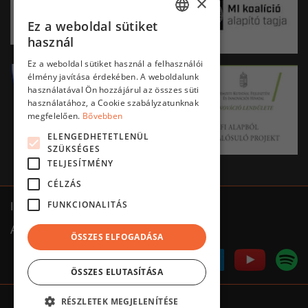
×
Ez a weboldal sütiket
HUNGARIAN
használ
ENGLISH
Ez a weboldal sütiket használ a felhasználói
élmény javítása érdekében. A weboldalunk
használatával Ön hozzájárul az összes süti
használatához, a Cookie szabályzatunknak
megfelelően.
Bővebben
ELENGEDHETETLENÜL
SZÜKSÉGES
TELJESÍTMÉNY
CÉLZÁS
FUNKCIONALITÁS
Impresszum
ÁSZF
Adatkezelés tájékoztató
ÖSSZES ELFOGADÁSA
ÖSSZES ELUTASÍTÁSA
RÉSZLETEK MEGJELENÍTÉSE