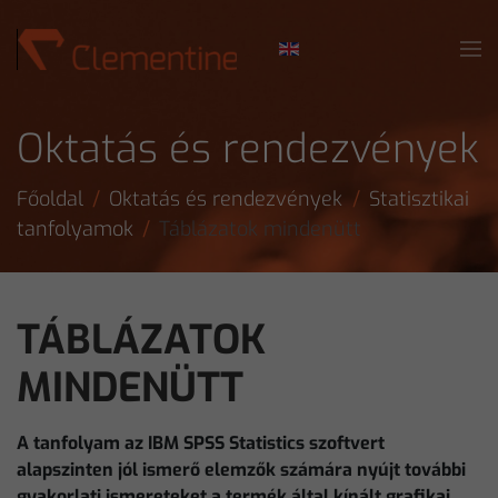
Skip to main content
Oktatás és rendezvények
Főoldal
Oktatás és rendezvények
Statisztikai
tanfolyamok
Táblázatok mindenütt
TÁBLÁZATOK
MINDENÜTT
A tanfolyam az IBM SPSS Statistics szoftvert
alapszinten jól ismerő elemzők számára nyújt további
gyakorlati ismereteket a termék által kínált grafikai