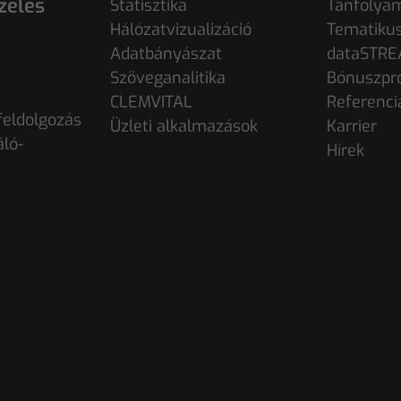
zelés
Statisztika
Tanfolya
Hálózatvizualizáció
Tematiku
Adatbányászat
dataSTR
Szöveganalitika
Bónuszpr
CLEMVITAL
Referenci
eldolgozás
Üzleti alkalmazások
Karrier
áló-
Hírek