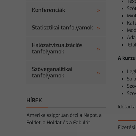
Tex
Szó
Konferenciák
Min
Kat
Statisztikai tanfolyamok
Mod
Ada
Hálózatvizualizációs
Elő
tanfolyamok
A kurzu
Szöveganalitikai
Leg
tanfolyamok
Saj
Szö
Szö
HÍREK
Időtarta
Amerika szigorúan őrzi a Napot, a
Földet, a Holdat és a Fabulát
Fizetési