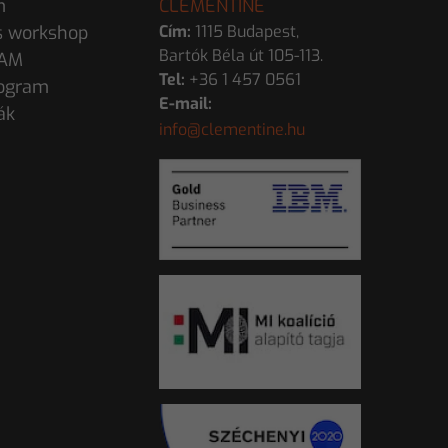
m
CLEMENTINE
s workshop
Cím:
1115 Budapest,
Bartók Béla út 105-113.
EAM
Tel:
+36 1 457 0561
ogram
E-mail:
ák
info@clementine.hu