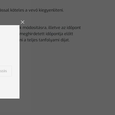
ással köteles a vevő kiegyenlíteni.
midőpontok módosításra, illetve az időpont
 tanfolyam meghirdetett időpontja előtt
egyenlíteni a teljes tanfolyami díjat.
kozás