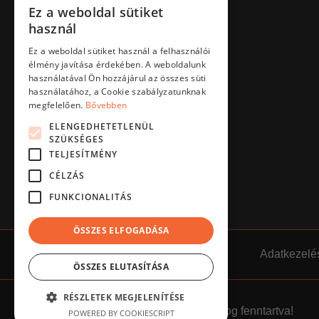
Ez a weboldal sütiket
HUNGARIAN
használ
ENGLISH
Ez a weboldal sütiket használ a felhasználói
élmény javítása érdekében. A weboldalunk
használatával Ön hozzájárul az összes süti
használatához, a Cookie szabályzatunknak
megfelelően.
Bővebben
ELENGEDHETETLENÜL
SZÜKSÉGES
TELJESÍTMÉNY
CÉLZÁS
FUNKCIONALITÁS
ÖSSZES ELFOGADÁSA
Impresszum
ÁSZF
Adatkezelés
ÖSSZES ELUTASÍTÁSA
RÉSZLETEK MEGJELENÍTÉSE
©
2026.
Clementine
///
Minden jog fenntartva!
POWERED BY COOKIESCRIPT