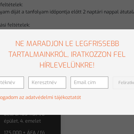
 feltételek:
yam díját a tanfolyam időpontja előtt 2 naptári nappal átutal
si feltételek:
ntine fenntartja a jogot az előzetesen meghirdetett tanfolya
e a tanfolyam előtt 7 naptári nappal. A vevő a részvételét a
NE MARADJON LE LEGFRISSEBB
b 7 naptári nappal mondhatja le. Ellenkező esetben köteles ki
TARTALMAINKRÓL, IRATKOZZON FEL
HÍRLEVELÜNKRE!
ezetés az SPSS Text
lytics-be
Felirat
2028-05-05
fogadom az adatvédelmi tájékoztatót
1115 Budapest, Bartók
Béla u. 105-113., 1/B
épület, 4. emelet
175 000 + ÁFA / fő