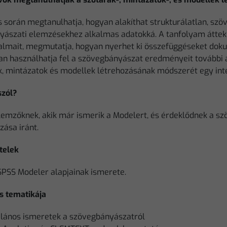
s során megtanulhatja, hogyan alakíthat strukturálatlan, sz
yászati elemzésekhez alkalmas adatokká. A tanfolyam áttek
almait, megmutatja, hogyan nyerhet ki összefüggéseket doku
an használhatja fel a szövegbányászat eredményeit további
, mintázatok és modellek létrehozásának módszerét egy intera
szól?
lemzőknek, akik már ismerik a Modelert, és érdeklődnek a s
zása iránt.
telek
SPSS Modeler alapjainak ismerete.
s tematikája
alános ismeretek a szövegbányászatról