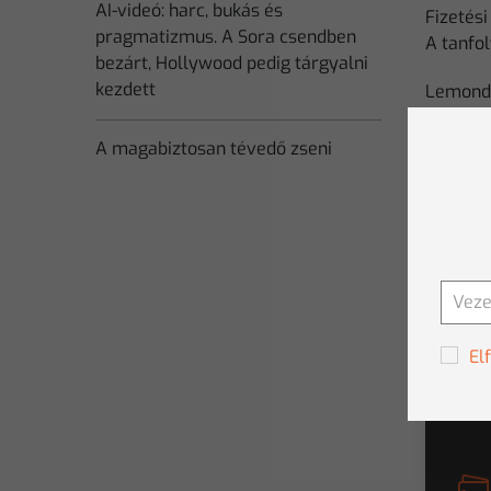
AI-videó: harc, bukás és
Fizetési
pragmatizmus. A Sora csendben
A tanfol
bezárt, Hollywood pedig tárgyalni
kezdett
Lemondá
A Cleme
törlésér
A magabiztosan tévedő zseni
legkésőb
Bev
Ana
El