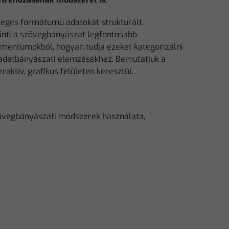
öveges formátumú adatokat strukturált,
inti a szövegbányászat legfontosabb
mentumokból, hogyan tudja ezeket kategorizálni
 adatbányászati elemzésekhez. Bemutatjuk a
ktív, grafikus felületen keresztül.
zövegbányászati módszerek használata,