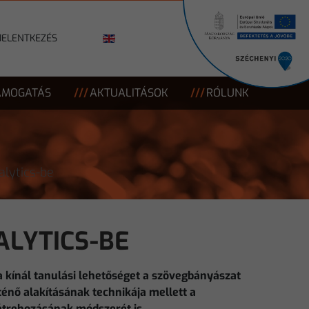
JELENTKEZÉS
ÁMOGATÁS
AKTUALITÁSOK
RÓLUNK
lytics-be
ALYTICS-BE
 kínál tanulási lehetőséget a szövegbányászat
énő alakításának technikája mellett a
étrehozásának módszerét is.