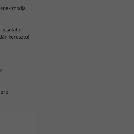
ésének módja
apcsolata
dán keresztül
e
sére