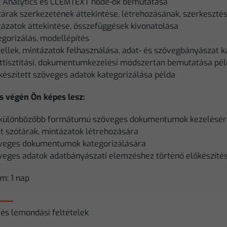
t Analytics és CLEMTEXT node-ok bemutatása
tárak szerkezetének áttekintése, létrehozásának, szerkeszt
tázatok áttekintése, összefüggések kivonatolása
egorizálás, modellépítés
ellek, mintázatok felhasználása, adat- és szövegbányászat k
ttisztítási, dokumentumkezelési módszertan bemutatása pél
készített szöveges adatok kategorizálása példa
s végén Ön képes lesz:
különbözőbb formátumú szöveges dokumentumok kezelésér
át szótárak, mintázatok létrehozására
veges dokumentumok kategorizálására
veges adatok adatbányászati elemzéshez történő előkészíté
m: 1 nap
 és lemondási feltételek