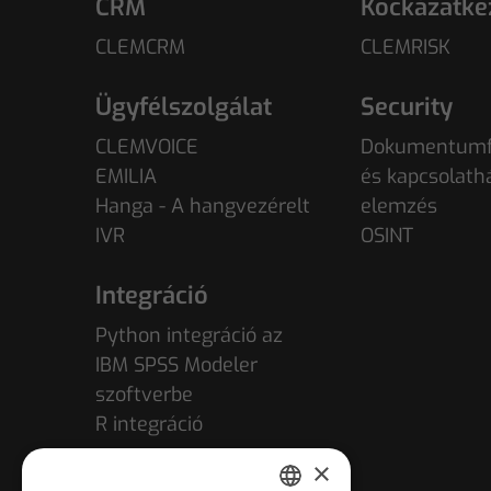
CRM
Kockázatke
CLEMCRM
CLEMRISK
Ügyfélszolgálat
Security
CLEMVOICE
Dokumentumf
EMILIA
és kapcsolath
Hanga - A hangvezérelt
elemzés
IVR
OSINT
Integráció
Python integráció az
IBM SPSS Modeler
szoftverbe
R integráció
×