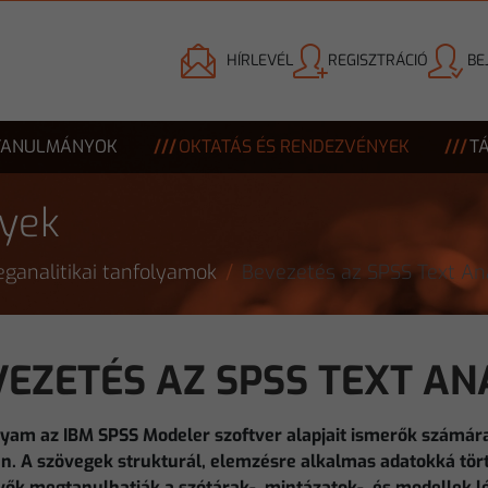
HÍRLEVÉL
REGISZTRÁCIÓ
BE
TANULMÁNYOK
OKTATÁS ÉS RENDEZVÉNYEK
T
nyek
ganalitikai tanfolyamok
Bevezetés az SPSS Text Ana
EZETÉS AZ SPSS TEXT AN
lyam az IBM SPSS Modeler szoftver alapjait ismerők számára
én. A szövegek strukturál, elemzésre alkalmas adatokká tört
vők megtanulhatják a szótárak-, mintázatok-, és modellek l