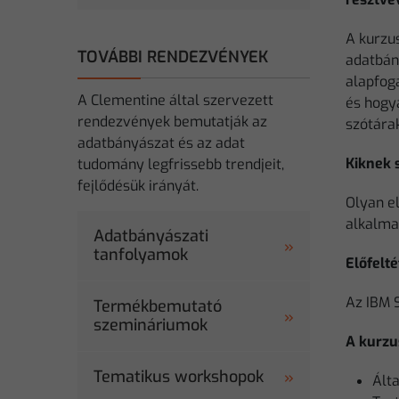
A kurzu
TOVÁBBI RENDEZVÉNYEK
adatbán
alapfog
A Clementine által szervezett
és hogy
rendezvények bemutatják az
szótárak
adatbányászat és az adat
Kiknek 
tudomány legfrissebb trendjeit,
fejlődésük irányát.
Olyan e
alkalma
Adatbányászati
tanfolyamok
Előfelté
Az IBM 
Termékbemutató
szemináriumok
A kurzu
Tematikus workshopok
Ált