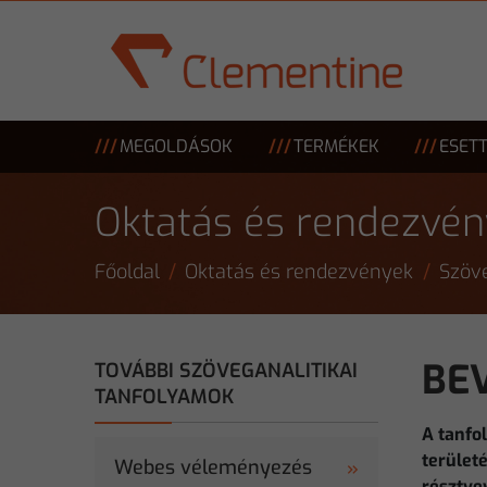
Skip to main content
MEGOLDÁSOK
TERMÉKEK
ESET
Oktatás és rendezvé
Főoldal
Oktatás és rendezvények
Szöve
BEV
TOVÁBBI SZÖVEGANALITIKAI
TANFOLYAMOK
A tanfo
terület
Webes véleményezés
résztve