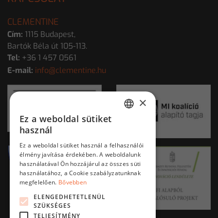
CLEMENTINE
Cím:
1115 Budapest,
Bartók Béla út 105-113.
Tel:
+36 1 457 0561
E-mail:
info@clementine.hu
×
Ez a weboldal sütiket
HUNGARIAN
használ
ENGLISH
Ez a weboldal sütiket használ a felhasználói
élmény javítása érdekében. A weboldalunk
használatával Ön hozzájárul az összes süti
használatához, a Cookie szabályzatunknak
megfelelően.
Bővebben
ELENGEDHETETLENÜL
SZÜKSÉGES
TELJESÍTMÉNY