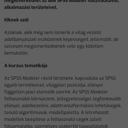
megismerkedhet az IBM SPSS Modeler használatával,
alkalmazási területeivel.
Kiknek szól
Azoknak, akik még nem ismerik a világ vezető
adatbányászati eszközének képességeit, jellemzőit, de
szívesen megismerkednének vele egy kötetlen
bemutatón.
A kurzus tematikája
Az SPSS Modeler rövid története, kapcsolata az SPSS
egyéb termékeivel, világpiaci pozíciója, előnyei
független piaci elemzők szerint. Az SPSS Modeler
felhasználói környezete, jellegzetességei, legfontosabb
előnyei, adatkezelési, adattranszformálási lehetőségek,
tanuló algoritmusok, modellpaletta. A létrehozott
modellek beépítése a felhasználó cégek üzleti
folyamataiba, személyes szakértői tapasztalatok