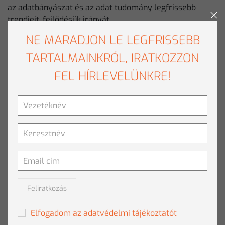
az adatbányászat és az adat tudomány legfrissebb
trendjeit, fejlődésük irányát.
NE MARADJON LE LEGFRISSEBB
Adatbányászati tanfolyamok
TARTALMAINKRÓL, IRATKOZZON
FEL HÍRLEVELÜNKRE!
Termékbemutató szemináriumok
Tematikus workshopok
Konferenciák
Statisztikai tanfolyamok
Feliratkozás
Hálózatvizualizációs tanfolyamok
Elfogadom az adatvédelmi tájékoztatót
Szöveganalitikai tanfolyamok