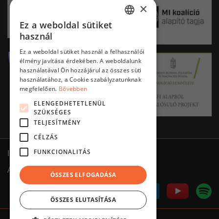
×
Ez a weboldal sütiket
HUNGARIAN
használ
ENGLISH
Ez a weboldal sütiket használ a felhasználói
élmény javítása érdekében. A weboldalunk
használatával Ön hozzájárul az összes süti
használatához, a Cookie szabályzatunknak
megfelelően.
Bővebben
ELENGEDHETETLENÜL
SZÜKSÉGES
TELJESÍTMÉNY
CÉLZÁS
FUNKCIONALITÁS
Impresszum
ÁSZF
Adatkezelés tájékoztató
ÖSSZES ELFOGADÁSA
ÖSSZES ELUTASÍTÁSA