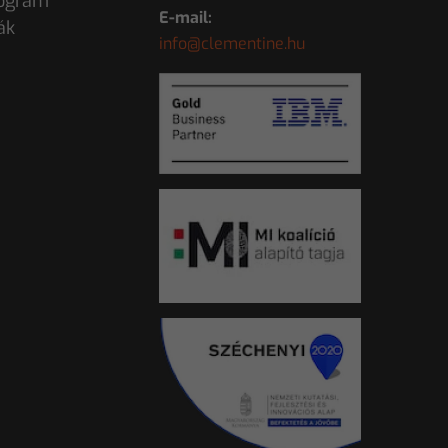
ogram
E-mail:
ák
info@clementine.hu