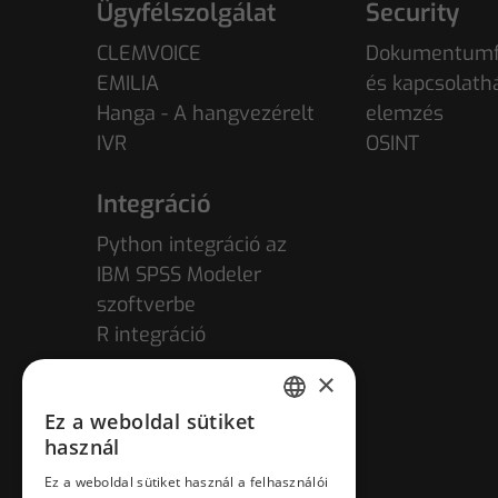
Ügyfélszolgálat
Security
CLEMVOICE
Dokumentumf
EMILIA
és kapcsolath
Hanga - A hangvezérelt
elemzés
IVR
OSINT
Integráció
Python integráció az
IBM SPSS Modeler
szoftverbe
R integráció
×
Ez a weboldal sütiket
HUNGARIAN
használ
ENGLISH
Ez a weboldal sütiket használ a felhasználói