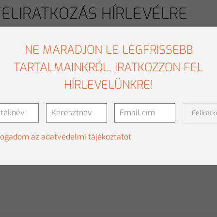
FELIRATKOZÁS HÍRLEVÉLRE
NE MARADJON LE LEGFRISSEBB
TARTALMAINKRÓL, IRATKOZZON FEL
HÍRLEVELÜNKRE!
Felirat
fogadom az adatvédelmi tájékoztatót