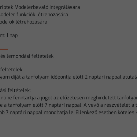
criptek Modelerbevaló integrálására
Modeler funkciók létrehozására
node-ok létrehozására
m: 1 nap
 és lemondási feltételek
 feltételek:
yam díját a tanfolyam időpontja előtt 2 naptári nappal átutal
si feltételek:
ntine fenntartja a jogot az előzetesen meghirdetett tanfolya
e a tanfolyam előtt 7 naptári nappal. A vevő a részvételét a
b 7 naptári nappal mondhatja le. Ellenkező esetben köteles ki