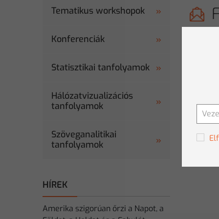
Tematikus workshopok
Konferenciák
Statisztikai tanfolyamok
Hálózatvizualizációs
tanfolyamok
Szöveganalitikai
El
tanfolyamok
HÍREK
Amerika szigorúan őrzi a Napot, a