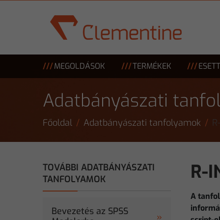
Skip to main content
MEGOLDÁSOK
TERMÉKEK
ESET
Adatbányászati tanf
Főoldal
Adatbányászati tanfolyamok
R
R-
TOVÁBBI ADATBÁNYÁSZATI
TANFOLYAMOK
A tanfo
informá
Bevezetés az SPSS
script-e