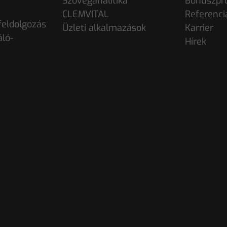
Szöveganalitika
Bónuszpr
CLEMVITAL
Referenci
eldolgozás
Üzleti alkalmazások
Karrier
áló-
Hírek