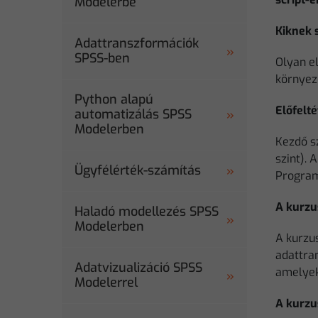
Modelerbe
Kiknek 
Adattranszformációk
SPSS-ben
Olyan e
környez
Python alapú
Előfelté
automatizálás SPSS
Modelerben
Kezdő s
szint).
Ügyfélérték-számítás
Program
A kurzu
Haladó modellezés SPSS
Modelerben
A kurzu
adattran
Adatvizualizáció SPSS
amelyek
Modelerrel
A kurzu