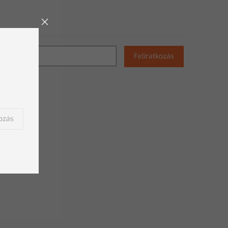
Feliratkozás
kozás