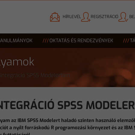
HÍRLEVÉL
REGISZTRÁCIÓ
BE
TANULMÁNYOK
OKTATÁS ÉS RENDEZVÉNYEK
T
olyamok
-integráció SPSS Modelerben
INTEGRÁCIÓ SPSS MODELE
lyam az IBM SPSS Modelert haladó szinten használó elemző
ciót a nyílt forráskodú R programozási környezet és az IBM
k futtatásáról.