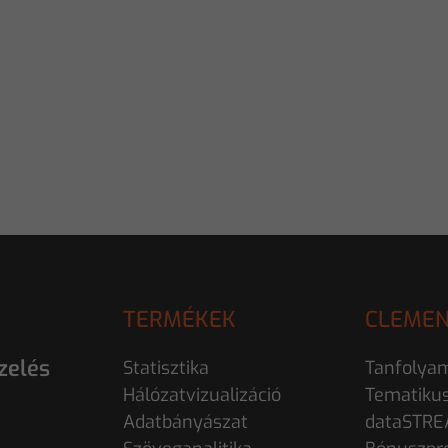
TERMÉKEK
CLEMEN
zelés
Statisztika
Tanfolya
Hálózatvizualizáció
Tematiku
Adatbányászat
dataSTR