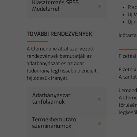
Klaszterezés SPSS
R s
Modelerrel
Új 
Új 
TOVÁBBI RENDEZVÉNYEK
Időtarta
A Clementine által szervezett
rendezvények bemutatják az
Fizetési
adatbányászat és az adat
Fizetési
tudomány legfrissebb trendjeit,
A tanfol
fejlődésük irányát.
Lemondá
Adatbányászati
A Cleme
tanfolyamok
törlésér
legkésőb
Termékbemutató
szemináriumok