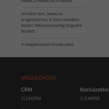
Földet, a Holdat és a Fabulát
AI-videó: harc, bukás és
pragmatizmus. A Sora csendben
bezárt, Hollywood pedig tárgyalni
kezdett
A magabiztosan tévedő zseni
MEGOLDÁSOK
CRM
Kockázatke
CLEMCRM
CLEMRISK