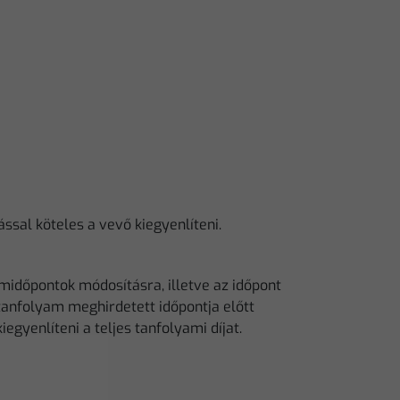
ással köteles a vevő kiegyenlíteni.
midőpontok módosításra, illetve az időpont
 tanfolyam meghirdetett időpontja előtt
egyenlíteni a teljes tanfolyami díjat.