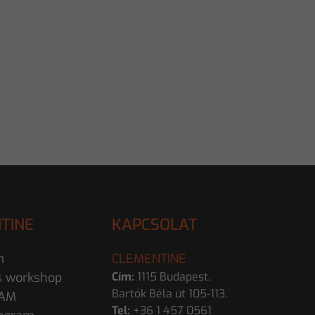
TINE
KAPCSOLAT
m
CLEMENTINE
s workshop
Cím:
1115 Budapest,
Bartók Béla út 105-113.
EAM
Tel:
+36 1 457 0561