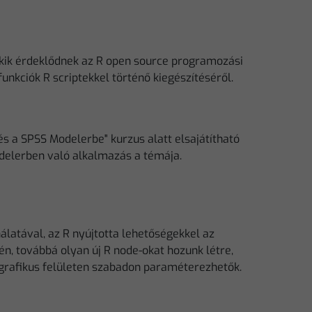
kik érdeklődnek az R open source programozási
nkciók R scriptekkel történő kiegészítéséről.
s a SPSS Modelerbe" kurzus alatt elsajátítható
delerben való alkalmazás a témája.
atával, az R nyújtotta lehetőségekkel az
én, továbbá olyan új R node-okat hozunk létre,
grafikus felületen szabadon paraméterezhetők.