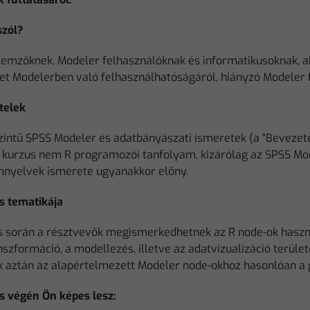
szól?
lemzőknek, Modeler felhasználóknak és informatikusoknak, a
et Modelerben való felhasználhatóságáról, hiányzó Modeler fu
telek
zintű SPSS Modeler és adatbányászati ismeretek (a "Bevezeté
 A kurzus nem R programozói tanfolyam, kizárólag az SPSS Mo
nyelvek ismerete ugyanakkor előny.
s tematikája
s során a résztvevők megismerkedhetnek az R node-ok használ
szformáció, a modellezés, illetve az adatvizualizáció terület
 aztán az alapértelmezett Modeler node-okhoz hasonlóan a 
s végén Ön képes lesz: