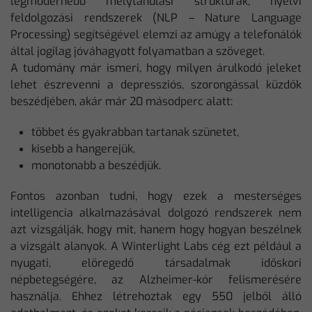
legmodernebb mélytanulási struktúrák, nyelvi
feldolgozási rendszerek (NLP – Nature Language
Processing) segítségével elemzi az amúgy a telefonálók
által jogilag jóváhagyott folyamatban a szöveget.
A tudomány már ismeri, hogy milyen árulkodó jeleket
lehet észrevenni a depressziós, szorongással küzdők
beszédjében, akár már 20 másodperc alatt:
többet és gyakrabban tartanak szünetet,
kisebb a hangerejük,
monotonabb a beszédjük.
Fontos azonban tudni, hogy ezek a mesterséges
intelligencia alkalmazásával dolgozó rendszerek nem
azt vizsgálják, hogy mit, hanem hogy hogyan beszélnek
a vizsgált alanyok. A Winterlight Labs cég ezt például a
nyugati, elöregedő társadalmak időskori
népbetegségére, az Alzheimer-kór felismerésére
használja. Ehhez létrehoztak egy 550 jelből álló