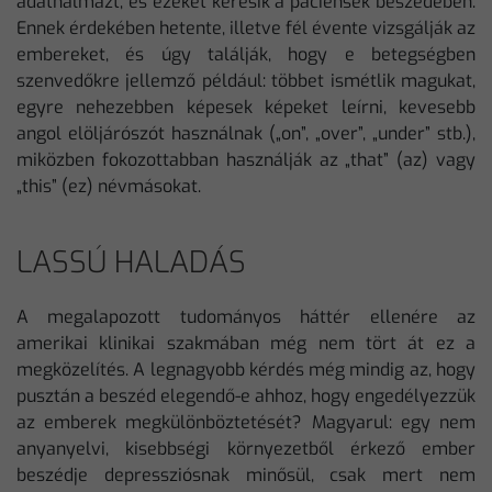
adathalmazt, és ezeket keresik a páciensek beszédében.
Ennek érdekében hetente, illetve fél évente vizsgálják az
embereket, és úgy találják, hogy e betegségben
szenvedőkre jellemző például: többet ismétlik magukat,
egyre nehezebben képesek képeket leírni, kevesebb
angol elöljárószót használnak („on”, „over”, „under” stb.),
miközben fokozottabban használják az „that” (az) vagy
„this” (ez) névmásokat.
LASSÚ HALADÁS
A megalapozott tudományos háttér ellenére az
amerikai klinikai szakmában még nem tört át ez a
megközelítés. A legnagyobb kérdés még mindig az, hogy
pusztán a beszéd elegendő-e ahhoz, hogy engedélyezzük
az emberek megkülönböztetését? Magyarul: egy nem
anyanyelvi, kisebbségi környezetből érkező ember
beszédje depressziósnak minősül, csak mert nem