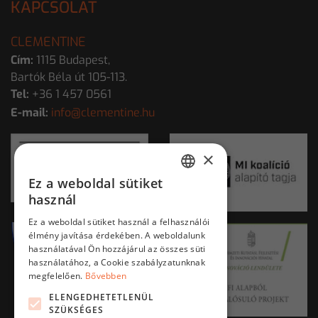
KAPCSOLAT
CLEMENTINE
Cím:
1115 Budapest,
Bartók Béla út 105-113.
Tel:
+36 1 457 0561
E-mail:
info@clementine.hu
×
Ez a weboldal sütiket
HUNGARIAN
használ
ENGLISH
Ez a weboldal sütiket használ a felhasználói
élmény javítása érdekében. A weboldalunk
használatával Ön hozzájárul az összes süti
használatához, a Cookie szabályzatunknak
megfelelően.
Bővebben
ELENGEDHETETLENÜL
SZÜKSÉGES