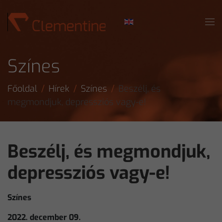
Skip to main content
Színes
Főoldal
Hírek
Színes
Beszélj, és
megmondjuk, depressziós vagy-e!
Beszélj, és megmondjuk,
depressziós vagy-e!
Színes
2022. december 09.