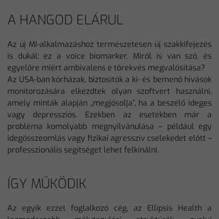
A HANGOD ELÁRUL
Az új MI-alkalmazáshoz természetesen új szakkifejezés
is dukál: ez a voice biomarker. Miről is van szó, és
egyelőre miért ambivalens e törekvés megvalósítása?
Az USA-ban kórházak, biztosítók a ki- és bemenő hívások
monitorozására elkezdtek olyan szoftvert használni,
amely minták alapján „megjósolja”, ha a beszélő ideges
vagy depressziós. Ezekben az esetekben már a
probléma komolyabb megnyilvánulása – például egy
idegösszeomlás vagy fizikai agresszív cselekedet előtt –
professzionális segítséget lehet felkínálni.
ÍGY MŰKÖDIK
Az egyik ezzel foglalkozó cég, az Ellipsis Health a