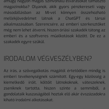
amúgy nagyon magas színvonalú elvárásokat támasztó
magazinokba? Olyanok, akik gyors pénzkereseti vagy
másodállásban az MI-vel könnyen összehozható
mellékjövedelmet látnak a ChatGPT és társai
alkalmazásában. Szerencsére, az emberi szerkesztőket
még nem lehet átverni, hiszen óriási szakadék tátong az
emberi és a szoftveres műalkotások között. De ez a
szakadék egyre szűkül.
IRODALOM VÉGVESZÉLYBEN?
Az írás, a szövegalkotás magától értetődően mindig is
emberi tevékenységnek számított. Egy-egy közösség a
kiemelkedő íróit, költőit látnokoknak, váteszeknek,
zseniknek tartotta, hiszen szinte a semmiből, a
gondolataik kuszaságából hoztak elő akár évszázadokra
kiható irodalmi alkotásokat.