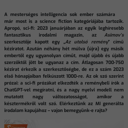
A mesterséges intelligencia sok ember számára
már most is a science fiction kategóriájába tartozik.
Apropó, sci-fi: 2023 januárjában az egyik leghíresebb
fantasztikus irodalmi magazin, az
Asimov’s
szerkesztője kapott egy „
Az utolsó remény
” című
kéziratot. Azután néhány hét múlva (újra) egy másik
embertől egy ugyanolyan címűt, majd újabb és újabb
szerzőktől jött be ugyanaz a cím. Átlagosan 700-750
kézirat érkezik a szerkesztőségbe, de ez a szám 2023
első hónapjaiban felkúszott 1000-re. Az ok szó szerint
prózai: a sci-fi prózákat elkezdték a reménybeli írók a
ChatGPT-vel megíratni, és a nagy nyelvi modell nem
mutatott nagy változatosságot, amikor a
késztermékről volt szó. Elérkeztünk az MI generálta
irodalom kapujához – vajon bemegyünk-e rajta?