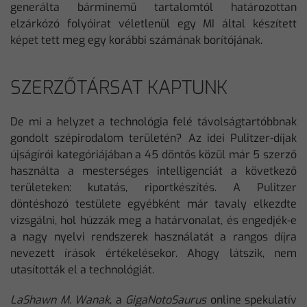
generálta bárminemű tartalomtól határozottan
elzárkózó folyóirat véletlenül egy MI által készített
képet tett meg egy korábbi számának borítójának.
SZERZŐTÁRSAT KAPTUNK
De mi a helyzet a technológia felé távolságtartóbbnak
gondolt szépirodalom területén? Az idei Pulitzer-díjak
újságírói kategóriájában a 45 döntős közül már 5 szerző
használta a mesterséges intelligenciát a következő
területeken: kutatás, riportkészítés. A Pulitzer
döntéshozó testülete egyébként már tavaly elkezdte
vizsgálni, hol húzzák meg a határvonalat, és engedjék-e
a nagy nyelvi rendszerek használatát a rangos díjra
nevezett írások értékelésekor. Ahogy látszik, nem
utasították el a technológiát.
LaShawn M. Wanak
, a
GigaNotoSaurus
online spekulatív