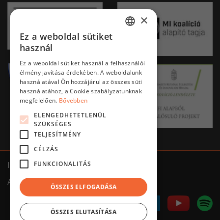
×
Ez a weboldal sütiket
HUNGARIAN
használ
ENGLISH
Ez a weboldal sütiket használ a felhasználói
élmény javítása érdekében. A weboldalunk
használatával Ön hozzájárul az összes süti
használatához, a Cookie szabályzatunknak
megfelelően.
Bővebben
ELENGEDHETETLENÜL
SZÜKSÉGES
TELJESÍTMÉNY
CÉLZÁS
FUNKCIONALITÁS
Impresszum
ÁSZF
Adatkezelés tájékoztató
ÖSSZES ELFOGADÁSA
ÖSSZES ELUTASÍTÁSA