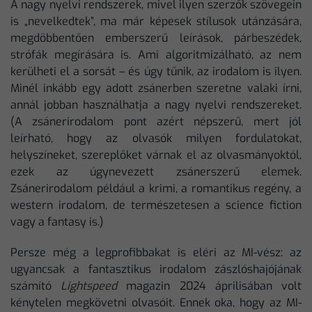
A nagy nyelvi rendszerek, mivel ilyen szerzők szövegein
is „nevelkedtek”, ma már képesek stílusok utánzására,
megdöbbentően emberszerű leírások, párbeszédek,
strófák megírására is. Ami algoritmizálható, az nem
kerülheti el a sorsát – és úgy tűnik, az irodalom is ilyen.
Minél inkább egy adott zsánerben szeretne valaki írni,
annál jobban használhatja a nagy nyelvi rendszereket.
(A zsánerirodalom pont azért népszerű, mert jól
leírható, hogy az olvasók milyen fordulatokat,
helyszíneket, szereplőket várnak el az olvasmányoktól,
ezek az úgynevezett zsánerszerű elemek.
Zsánerirodalom például a krimi, a romantikus regény, a
western irodalom, de természetesen a science fiction
vagy a fantasy is.)
Persze még a legprofibbakat is eléri az MI-vész: az
ugyancsak a fantasztikus irodalom zászlóshajójának
számító
Lightspeed
magazin 2024 áprilisában volt
kénytelen megkövetni olvasóit. Ennek oka, hogy az MI-