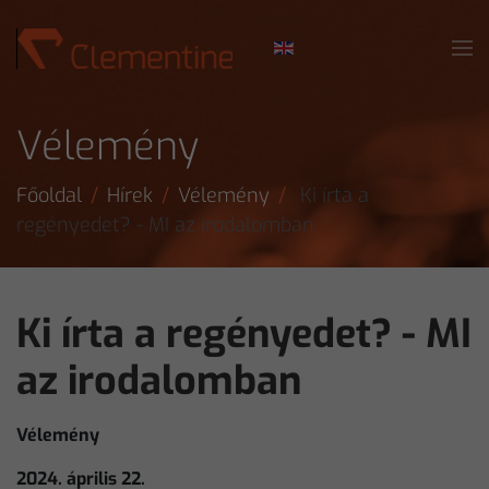
Skip to main content
Vélemény
Főoldal
Hírek
Vélemény
Ki írta a
regényedet? - MI az irodalomban
Ki írta a regényedet? - MI
az irodalomban
Vélemény
2024. április 22.