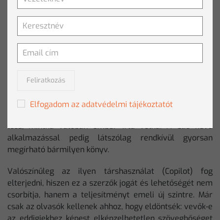
dobják fel, túl általános lesz a szöveg, az írói hang
egyformává válik.
FELKÉSZÜL: AZ ÚJABB GENERÁCIÓ
Az idén debütált
Claude Opus
chatbot viszont már képes
Feliratkozás
arra, hogy akár 20 regénynyi szövegadattal
„megetessük”. Így lehetővé válik, hogy egy adott író a
Elfogadom az adatvédelmi tájékoztatót
saját szövegein tanítsa meg, és a kapott szöveg olyan
lesz, mintha valóban ember írta volna. A
Clio
nevű
alkalmazással pedig látszólag rendkívül gyorsan
megírható bármilyen könyv.
Valószínűleg az ilyen társhasználat (Copilot) fog
elterjedni, hiszen ez a szerzők jogát és lehetőségét nem
csorbítja, hanem a teljesítményt emeli új szintre. Már
csak az olvasók kellenek ahhoz, hogy eldöntsék: vevők-e
az eddigiekhez képest elképzelhetetlen szövegbőséget